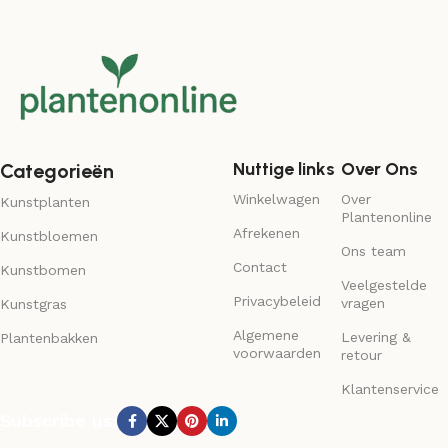
Nuttige links
Over Ons
Categorieën
Winkelwagen
Over
Kunstplanten
Plantenonline
Afrekenen
Kunstbloemen
Ons team
Contact
Kunstbomen
Veelgestelde
Privacybeleid
vragen
Kunstgras
Algemene
Levering &
Plantenbakken
voorwaarden
retour
Klantenservice
Subscribe us: