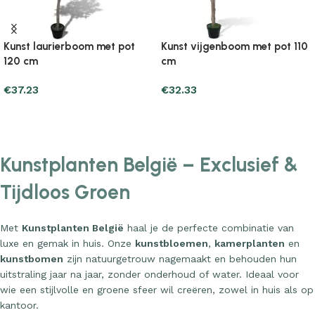
Kunst laurierboom met pot
Kunst vijgenboom met pot 110
120 cm
cm
€
37.23
€
32.33
Add to cart
Add to cart
Kunstplanten België – Exclusief &
Tijdloos Groen
Met
Kunstplanten België
haal je de perfecte combinatie van
luxe en gemak in huis. Onze
kunstbloemen
,
kamerplanten
en
kunstbomen
zijn natuurgetrouw nagemaakt en behouden hun
uitstraling jaar na jaar, zonder onderhoud of water. Ideaal voor
wie een stijlvolle en groene sfeer wil creëren, zowel in huis als op
kantoor.