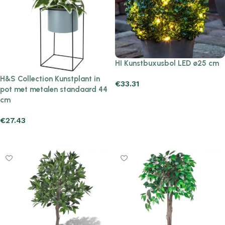
HI Kunstbuxusbol LED ø25 cm
H&S Collection Kunstplant in
€
33.31
pot met metalen standaard 44
Add to cart
cm
€
27.43
Add to cart