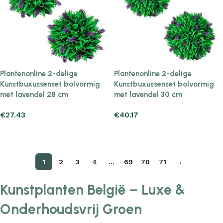
Plantenonline 2-delige
Plantenonline 2-delige
Kunstbuxussenset bolvormig
Kunstbuxussenset bolvormig
met lavendel 28 cm
met lavendel 30 cm
€
27.43
€
40.17
Add to cart
Add to cart
1
2
3
4
…
69
70
71
→
Kunstplanten België – Luxe &
Onderhoudsvrij Groen