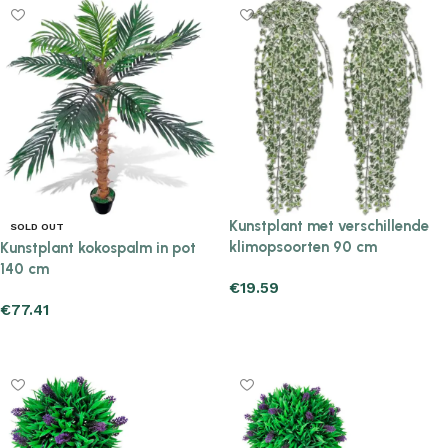
Kunstplant met verschillende
SOLD OUT
klimopsoorten 90 cm
Kunstplant kokospalm in pot
140 cm
€
19.59
€
77.41
Add to cart
Read more