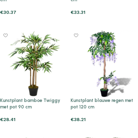
€
30.37
€
33.31
Add to cart
Add to cart
Kunstplant bamboe Twiggy
Kunstplant blauwe regen met
met pot 90 cm
pot 120 cm
€
28.41
€
38.21
Add to cart
Add to cart