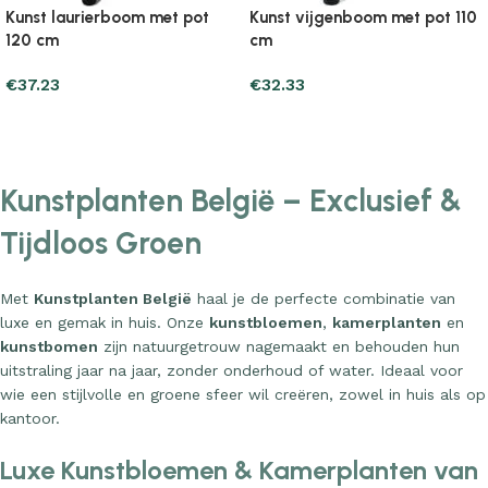
Kunst laurierboom met pot
Kunst vijgenboom met pot 110
120 cm
cm
€
37.23
€
32.33
Add to cart
Add to cart
Kunstplanten België – Exclusief &
Tijdloos Groen
Met
Kunstplanten België
haal je de perfecte combinatie van
luxe en gemak in huis. Onze
kunstbloemen
,
kamerplanten
en
kunstbomen
zijn natuurgetrouw nagemaakt en behouden hun
uitstraling jaar na jaar, zonder onderhoud of water. Ideaal voor
wie een stijlvolle en groene sfeer wil creëren, zowel in huis als op
kantoor.
Luxe Kunstbloemen & Kamerplanten van