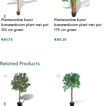
Kunst
Plantenonline Kunst calla lelie
Plantenonline 
plant met pot
plant met pot 45 cm rood en
plant met pot
geel
€
46.05
€
24.49
Add to cart
Add to cart
Related Products