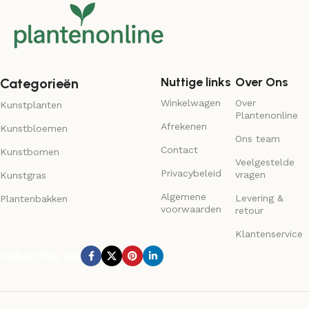
Nuttige links
Over Ons
Categorieën
Winkelwagen
Over
Kunstplanten
Plantenonline
Afrekenen
Kunstbloemen
Ons team
Contact
Kunstbomen
Veelgestelde
Privacybeleid
vragen
Kunstgras
Algemene
Levering &
Plantenbakken
voorwaarden
retour
Klantenservice
Subscribe us: