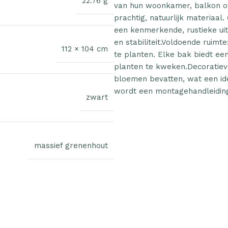
22.76 g
van hun woonkamer, balkon of
prachtig, natuurlijk materiaa
een kenmerkende, rustieke uits
en stabiliteit.Voldoende ruim
112 × 104 cm
te planten. Elke bak biedt ee
planten te kweken.Decoratieve
bloemen bevatten, wat een idea
wordt een montagehandleiding
zwart
massief grenenhout