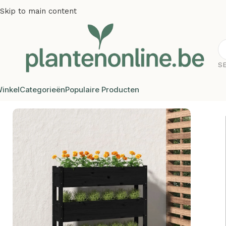
Skip to main content
S
inkel
Categorieën
Populaire Producten
Home
/
Plantenbakken
/
Plantenbakken grenenhout
/
Plante