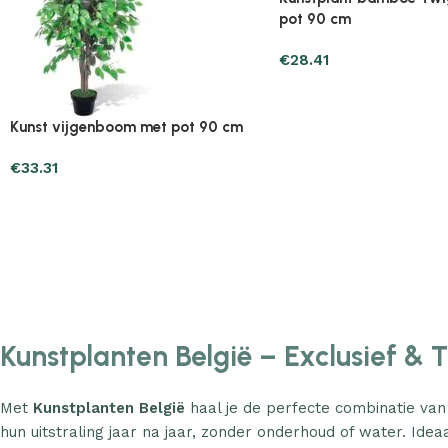
Plantenonline 2-delige
Plantenonline 3-delige
Kunstbuxussenset bolvormig met
Kunstbuxussenset pira
lavendel 30 cm
€
60.75
€
40.17
Kunstplanten België – Exclusief & 
Met
Kunstplanten België
haal je de perfecte combinatie van
hun uitstraling jaar na jaar, zonder onderhoud of water. Ideaa