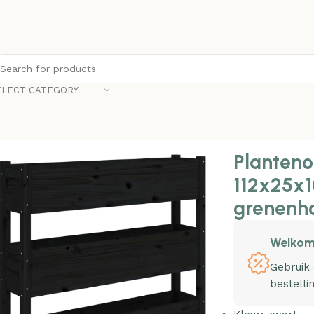
ELECT CATEGORY
nonline Plantenbak 112x25x104,5 cm massief grenenhout z
Planteno
112x25x1
grenenho
Welkom
Gebruik
bestelli