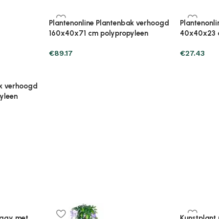
ak verhoogd
Plantenonline Plantenbak verhoogd
Plantenonl
leen
80x40x23 cm polypropyleen
80x40x23 
€
33.31
€
31.35