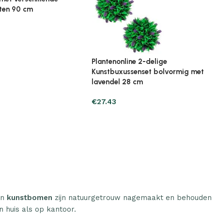
ine Broeikas 114x80x50
Plantenonline Broeikas 60x45x100
ut bruin
cm vurenhout
€
97.01
n
kunstbomen
zijn natuurgetrouw nagemaakt en behouden
n huis als op kantoor.