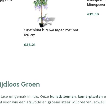
Plantenonline Broeikas 110×58,5×39
Plantenonl
midevormig
cm vurenhout grijs
cm vurenho
€
46.05
€
85.25
Tijdloos Groen
 luxe en gemak in huis. Onze
kunstbloemen
,
kamerplanten
e
l voor wie een stijlvolle en groene sfeer wil creëren, zowel i