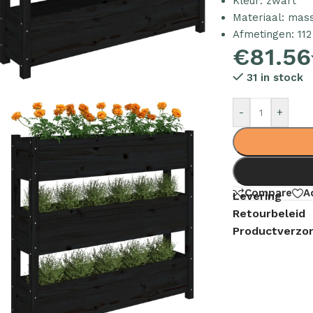
Kleur: zwart
Materiaal: mas
Afmetingen: 112
€
81.56
31 in stock
-
+
Compare
A
Levering
Retourbeleid
Productverzor