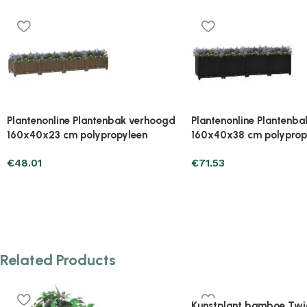
Plantenonline Plantenbak verhoogd
Plantenonline Plantenb
40x40x38 cm polypropyleen
80x40x23 cm polypropy
€
34.29
€
37.23
Related Products