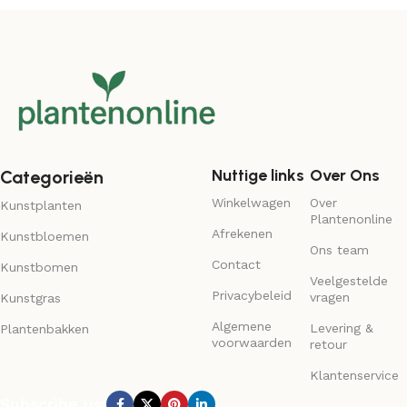
Nuttige links
Over Ons
Categorieën
Winkelwagen
Over
Kunstplanten
Plantenonline
Afrekenen
Kunstbloemen
Ons team
Contact
Kunstbomen
Veelgestelde
Privacybeleid
vragen
Kunstgras
Algemene
Levering &
Plantenbakken
voorwaarden
retour
Klantenservice
Subscribe us: