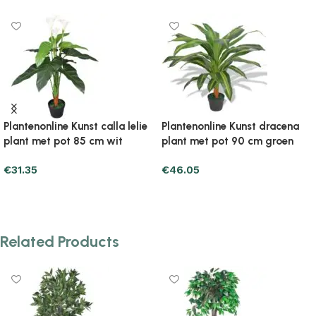
lla lelie
Plantenonline Kunst dracena
Plantenonline Kunst F
wit
plant met pot 90 cm groen
1260 bladeren 200 c
€
46.05
€
92.11
Add to cart
Add to cart
Related Products