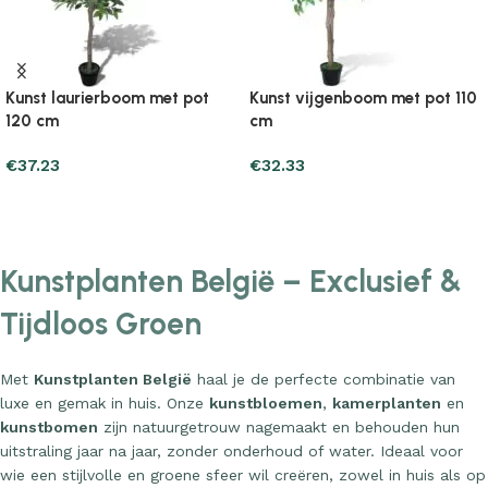
Kunst laurierboom met pot
Kunst vijgenboom met pot 110
120 cm
cm
€
37.23
€
32.33
Add to cart
Add to cart
Kunstplanten België – Exclusief &
Tijdloos Groen
Met
Kunstplanten België
haal je de perfecte combinatie van
luxe en gemak in huis. Onze
kunstbloemen
,
kamerplanten
en
kunstbomen
zijn natuurgetrouw nagemaakt en behouden hun
uitstraling jaar na jaar, zonder onderhoud of water. Ideaal voor
wie een stijlvolle en groene sfeer wil creëren, zowel in huis als op