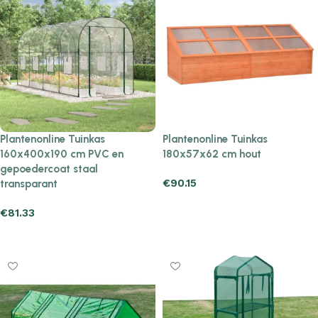
Plantenonline Tuinkas
Plantenonline Tuinkas
160x400x190 cm PVC en
180x57x62 cm hout
gepoedercoat staal
€
90.15
transparant
Add to cart
€
81.33
Add to cart