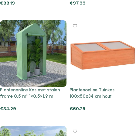
€
88.19
€
97.99
Add to cart
Add to cart
Plantenonline Kas met stalen
Plantenonline Tuinkas
frame 0,5 m² 1×0,5×1,9 m
100x50x34 cm hout
€
34.29
€
60.75
Add to cart
Add to cart