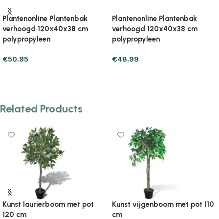
Plantenonline Plantenbak
Plantenonline Plantenbak
verhoogd 120x40x71 cm
verhoogd 120x40x71 cm
polypropyleen
polypropyleen
€
78.39
€
71.53
Add to cart
Add to cart
Related Products
Kunst laurierboom met pot
Kunst vijgenboom met pot 110
120 cm
cm