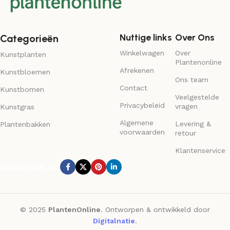
Nuttige links
Over Ons
Categorieën
Winkelwagen
Over
Kunstplanten
Plantenonline
Afrekenen
Kunstbloemen
Ons team
Contact
Kunstbomen
Veelgestelde
Privacybeleid
vragen
Kunstgras
Algemene
Levering &
Plantenbakken
voorwaarden
retour
Klantenservice
Subscribe us:
© 2025
PlantenOnline
. Ontworpen & ontwikkeld door
Digitalnatie
.