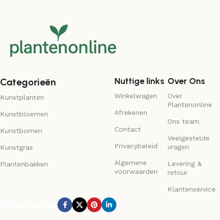
Nuttige links
Over Ons
Categorieën
Winkelwagen
Over
Kunstplanten
Plantenonline
Afrekenen
Kunstbloemen
Ons team
Contact
Kunstbomen
Veelgestelde
Privacybeleid
vragen
Kunstgras
Algemene
Levering &
Plantenbakken
voorwaarden
retour
Klantenservice
Subscribe us: