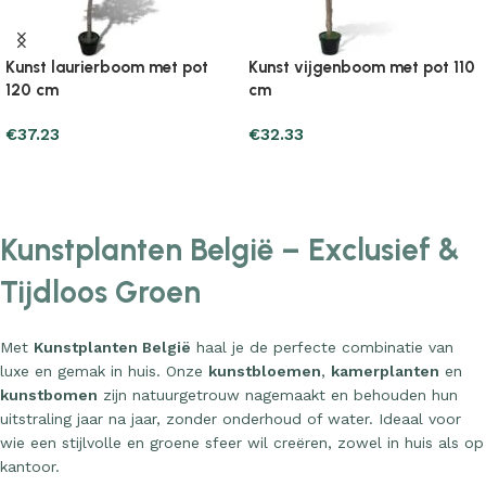
Kunst laurierboom met pot
Kunst vijgenboom met pot 110
120 cm
cm
€
37.23
€
32.33
Add to cart
Add to cart
Kunstplanten België – Exclusief &
Tijdloos Groen
Met
Kunstplanten België
haal je de perfecte combinatie van
luxe en gemak in huis. Onze
kunstbloemen
,
kamerplanten
en
kunstbomen
zijn natuurgetrouw nagemaakt en behouden hun
uitstraling jaar na jaar, zonder onderhoud of water. Ideaal voor
wie een stijlvolle en groene sfeer wil creëren, zowel in huis als op