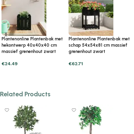
Plantenonline Plantenbak met
Plantenonline Plantenbak
schap 82,5×34,5×81 cm
verhoogd hekontwerp
massief grenenhout zwart
150x30x30 cm grenenhout
zwart
€
74.47
€
27.84
Add to cart
Add to cart
Related Products