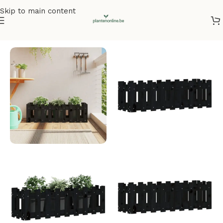
Skip to main content
Home
/
Plantenbakken
/
Plantenbakken grenenhout