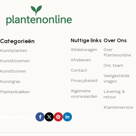
Nuttige links
Over Ons
Categorieën
Winkelwagen
Over
Kunstplanten
Plantenonline
Afrekenen
Kunstbloemen
Ons team
Contact
Kunstbomen
Veelgestelde
Privacybeleid
vragen
Kunstgras
Algemene
Levering &
Plantenbakken
voorwaarden
retour
Klantenservice
Subscribe us: