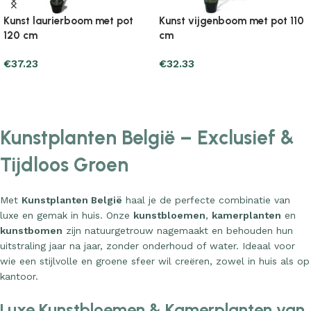
Kunst laurierboom met pot
Kunst vijgenboom met pot 110
120 cm
cm
€
37.23
€
32.33
Add to cart
Add to cart
Kunstplanten België – Exclusief &
Tijdloos Groen
Met
Kunstplanten België
haal je de perfecte combinatie van
luxe en gemak in huis. Onze
kunstbloemen
,
kamerplanten
en
kunstbomen
zijn natuurgetrouw nagemaakt en behouden hun
uitstraling jaar na jaar, zonder onderhoud of water. Ideaal voor
wie een stijlvolle en groene sfeer wil creëren, zowel in huis als op
kantoor.
Luxe Kunstbloemen & Kamerplanten van