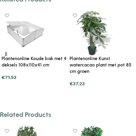
bak met 4
Plantenonline Kunst
Plantenonline Kunstgr
m
watercacao plant met pot 85
m/40 mm groen
cm groen
€
91.13
€
37.23
Add to cart
Add to cart
Related Products