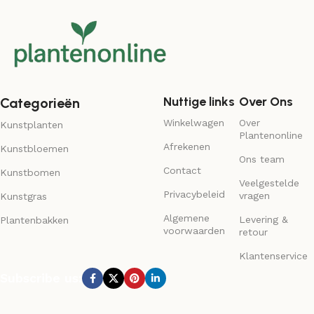
Nuttige links
Over Ons
Categorieën
Winkelwagen
Over
Kunstplanten
Plantenonline
Afrekenen
Kunstbloemen
Ons team
Contact
Kunstbomen
Veelgestelde
Privacybeleid
vragen
Kunstgras
Algemene
Levering &
Plantenbakken
voorwaarden
retour
Klantenservice
Subscribe us: