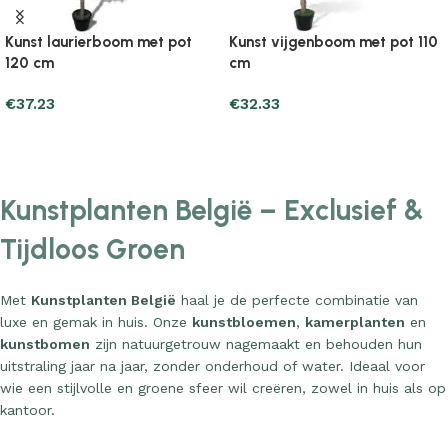
Kunst laurierboom met pot
Kunst vijgenboom met pot 110
120 cm
cm
€
37.23
€
32.33
Add to cart
Add to cart
Kunstplanten België – Exclusief &
Tijdloos Groen
Met
Kunstplanten België
haal je de perfecte combinatie van
luxe en gemak in huis. Onze
kunstbloemen
,
kamerplanten
en
kunstbomen
zijn natuurgetrouw nagemaakt en behouden hun
uitstraling jaar na jaar, zonder onderhoud of water. Ideaal voor
wie een stijlvolle en groene sfeer wil creëren, zowel in huis als op
kantoor.