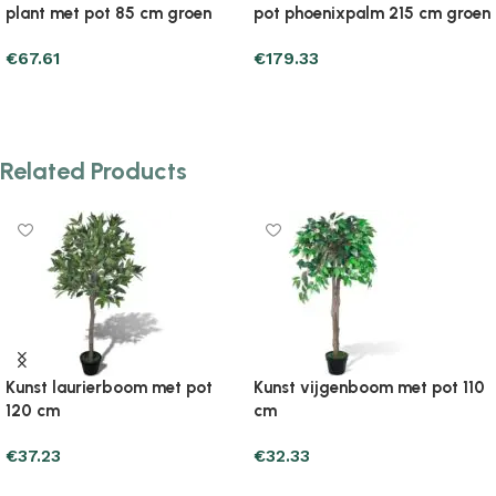
pot phoenixpalm 215 cm groen
m/20 mm groen
€
179.33
€
26.45
Add to cart
Add to cart
Related Products
Kunst laurierboom met pot
Kunst vijgenboom met pot 110
120 cm
cm
€
37.23
€
32.33
Add to cart
Add to cart