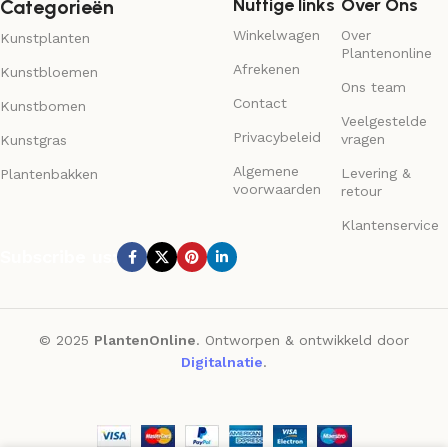
Nuttige links
Over Ons
Categorieën
Winkelwagen
Over
Kunstplanten
Plantenonline
Afrekenen
Kunstbloemen
Ons team
Contact
Kunstbomen
Veelgestelde
Privacybeleid
vragen
Kunstgras
Algemene
Levering &
Plantenbakken
voorwaarden
retour
Klantenservice
Subscribe us:
© 2025
PlantenOnline
. Ontworpen & ontwikkeld door
Digitalnatie
.