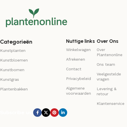
Nuttige links
Over Ons
Categorieën
Winkelwagen
Over
Kunstplanten
Plantenonline
Afrekenen
Kunstbloemen
Ons team
Contact
Kunstbomen
Veelgestelde
Privacybeleid
vragen
Kunstgras
Algemene
Levering &
Plantenbakken
voorwaarden
retour
Klantenservice
Subscribe us: