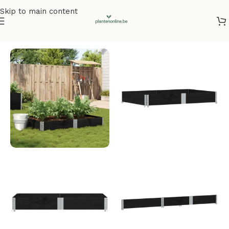
Skip to main content
Home
/
Plantenbakken
/
Plantenbakken grenenhout