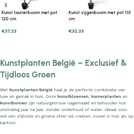
Kunst laurierboom met pot
Kunst vijgenboom met pot 110
120 cm
cm
€
37.23
€
32.33
Add to cart
Add to cart
Kunstplanten België – Exclusief &
Tijdloos Groen
Met
Kunstplanten België
haal je de perfecte combinatie van
luxe en gemak in huis. Onze
kunstbloemen
,
kamerplanten
en
kunstbomen
zijn natuurgetrouw nagemaakt en behouden hun
uitstraling jaar na jaar, zonder onderhoud of water. Ideaal voor
wie een stijlvolle en groene sfeer wil creëren, zowel in huis als op
kantoor.