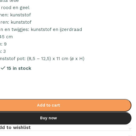
lla lelie
 rood en geel
men: kunststof
ren: kunststof
n en twijgjes: kunststof en ijzerdraad
 45 cm
: 9
: 3
nststof pot: (8,5 – 12,5) x 11 cm (ø x H)
9
15 in stock
Add to cart
Buy now
dd to wishlist