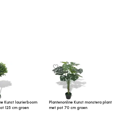
ine Kunstgras 7/9 mm
Plantenonline Kunstplant met pot
oen
cycaspalm 90 cm groen