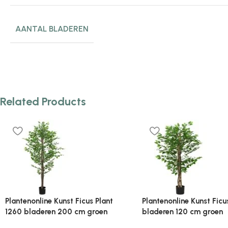
AANTAL BLADEREN
Related Products
Plantenonline Kunst Phoenix
Plantenonline Kunst yuc
palmboom met pot 130 cm
met pot 85 cm groen