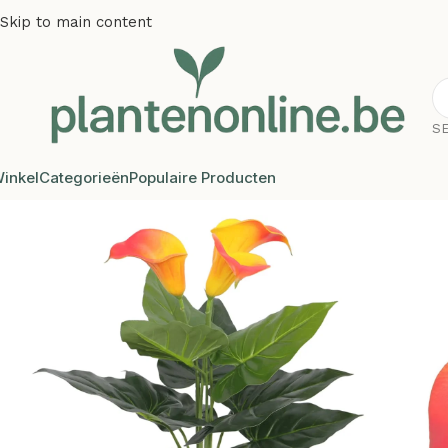
Skip to main content
S
inkel
Categorieën
Populaire Producten
Home
/
Kunstplanten
/
Kunstbloemen
/
Plantenonline Kunst c