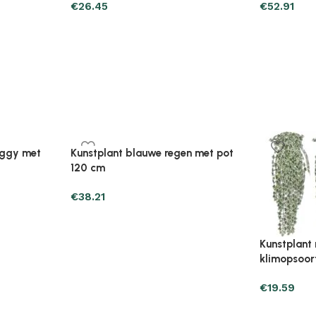
€
26.45
€
20.57
3-delige
Plantenonline Broeikas 110×58,5×39
P
set piramidevormig
cm vurenhout grijs
c
€
46.05
€