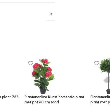
9
ca plant
Plantenonline Kunstgras 1×2 m/20
Plantenonl
mm groen
0,5×5 m gr