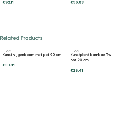
€
44.09
€
67.61
Related Products
ig met
Plantenonline 2-delige
Plantenonline 
Kunstbuxussenset bolvormig met
Kunstbuxussen
lavendel 30 cm
€
60.75
€
40.17