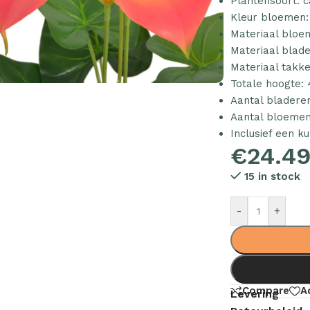
Plantensoort: ca
Kleur bloemen:
Materiaal bloe
Materiaal blade
Materiaal takke
Totale hoogte:
Aantal bladeren
Aantal bloemen
Inclusief een ku
€
24.4
15 in stock
-
+
Compare
A
Levering