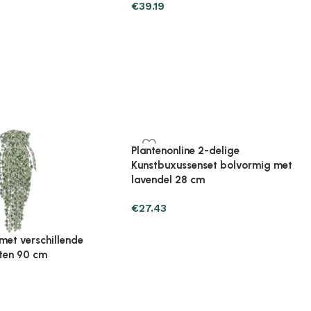
€
68.59
lantenonline Broeikas 114x80x50
Plantenonline Broeikas 60
m vurenhout bruin
cm vurenhout
85.25
€
97.01