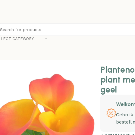
ELECT CATEGORY
alla lelie plant met pot 45 cm rood en geel
Plantenon
plant me
geel
Welkom
Gebruik
bestelli