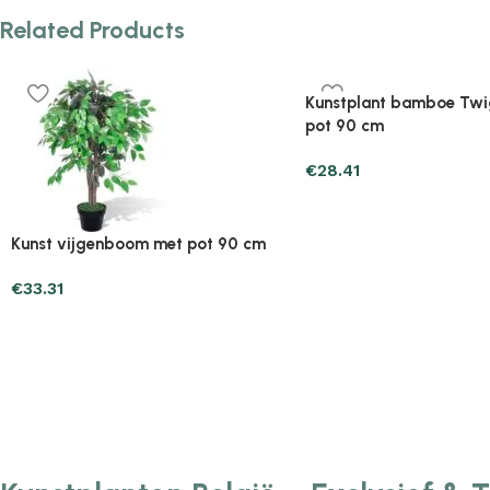
Related Products
Plantenonline 2-delige
Plantenonline 3-delige
Kunstbuxussenset bolvormig met
Kunstbuxussenset pira
lavendel 30 cm
€
60.75
€
40.17