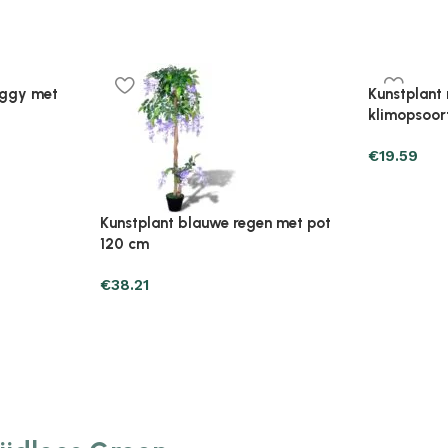
Plantenonline Broeikas 110×58,5×39
Plantenonl
midevormig
cm vurenhout grijs
cm vurenho
€
46.05
€
85.25