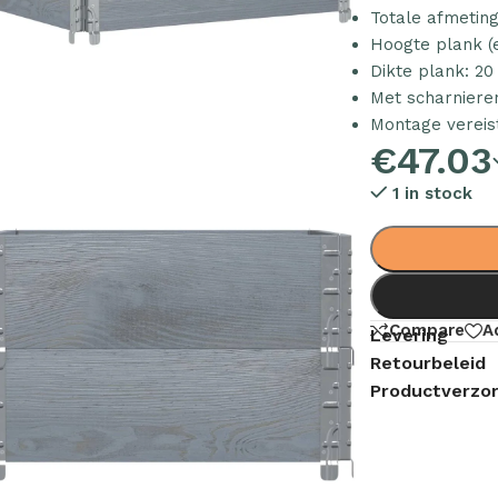
Totale afmeting
Hoogte plank (e
Dikte plank: 2
Met scharniere
Montage vereist
€
47.03
1 in stock
Compare
A
Levering
Retourbeleid
Productverzor