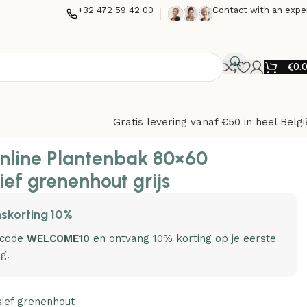
+32 472 59 42 00
Contact with an expe
€
0.
Gratis levering vanaf €50 in heel Belgi
nline Plantenbak 80×60
ef grenenhout grijs
skorting 10%
 code
WELCOME10
en ontvang 10% korting op je eerste
ng.
sief grenenhout