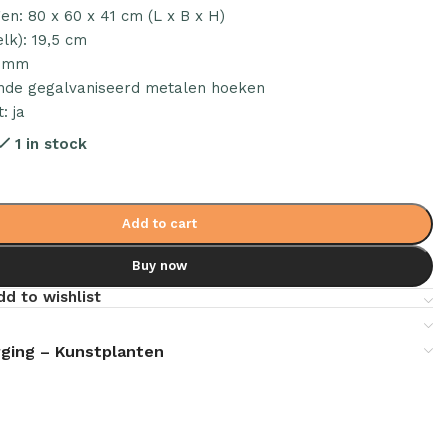
en: 80 x 60 x 41 cm (L x B x H)
lk): 19,5 cm
0 mm
nde gegalvaniseerd metalen hoeken
: ja
1 in stock
Add to cart
Buy now
dd to wishlist
ging – Kunstplanten