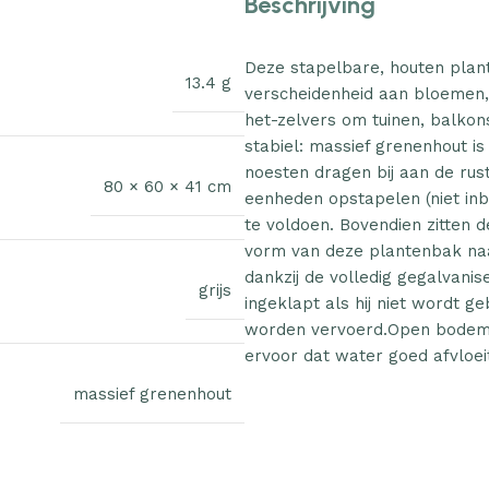
Beschrijving
Deze stapelbare, houten plan
13.4 g
verscheidenheid aan bloemen, 
het-zelvers om tuinen, balkon
stabiel: massief grenenhout i
noesten dragen bij aan de rus
80 × 60 × 41 cm
eenheden opstapelen (niet in
te voldoen. Bovendien zitten 
vorm van deze plantenbak na
dankzij de volledig gegalvan
grijs
ingeklapt als hij niet wordt g
worden vervoerd.Open bodem:
ervoor dat water goed afvloe
massief grenenhout