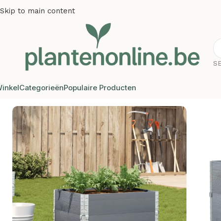
Skip to main content
S
inkel
Categorieën
Populaire Producten
Home
/
Plantenbakken
/
Plantenbakken grenenhout
/
Plante