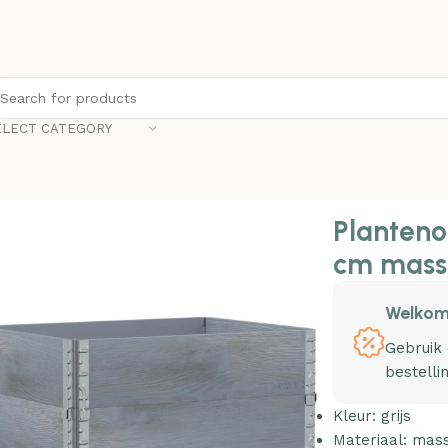
ELECT CATEGORY
nonline Plantenbak 80×60 cm massief grenenhout grijs
Planteno
cm massi
Welkom
Gebruik
bestelli
Kleur: grijs
Materiaal: mas