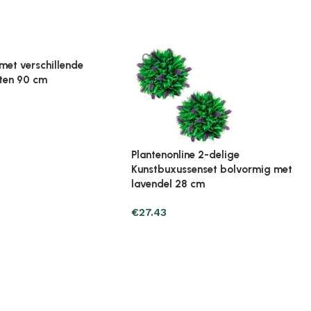
ine Broeikas 114x80x50
Plantenonline Broeikas 60x45x100
ut bruin
cm vurenhout
€
97.01