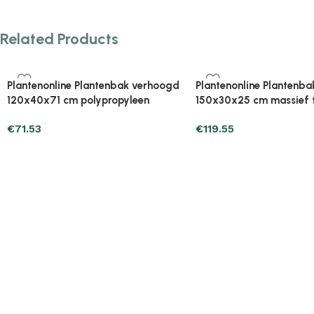
Related Products
Plantenonline Plantenbak verhoogd
Plantenonline Plantenb
160x40x71 cm polypropyleen
40x40x23 cm polypropy
€
89.17
€
27.43