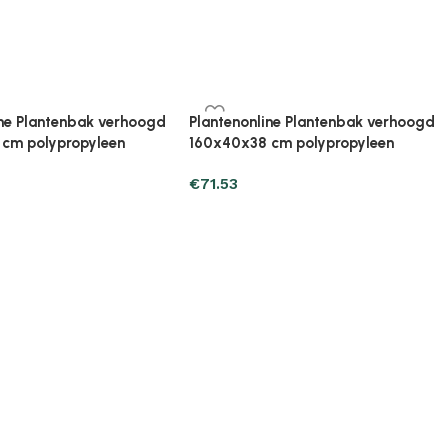
ine Plantenbak verhoogd
Plantenonline Plantenbak verhoogd
cm polypropyleen
80x40x23 cm polypropyleen
€
33.31