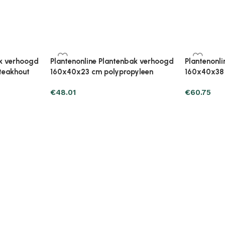
ak verhoogd
Plantenonline Plantenbak verhoogd
Plantenonl
leen
40x40x38 cm polypropyleen
40x40x38 
€
30.37
€
28.41