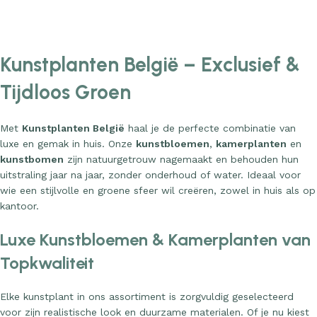
Kunstplanten België – Exclusief &
Tijdloos Groen
Met
Kunstplanten België
haal je de perfecte combinatie van
luxe en gemak in huis. Onze
kunstbloemen
,
kamerplanten
en
kunstbomen
zijn natuurgetrouw nagemaakt en behouden hun
uitstraling jaar na jaar, zonder onderhoud of water. Ideaal voor
wie een stijlvolle en groene sfeer wil creëren, zowel in huis als op
kantoor.
Luxe Kunstbloemen & Kamerplanten van
Topkwaliteit
Elke kunstplant in ons assortiment is zorgvuldig geselecteerd
voor zijn realistische look en duurzame materialen. Of je nu kiest
voor een volle monstera, een elegante orchidee of een imposante