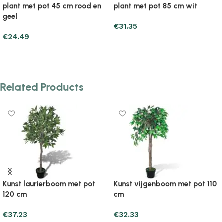
85 cm wit
plant met pot 60 cm rood
plant met pot
€
26.45
€
30.37
Add to cart
Add to cart
Related Products
Kunst laurierboom met pot
Kunst vijgenboom met pot 110
120 cm
cm
€
37.23
€
32.33
Add to cart
Add to cart