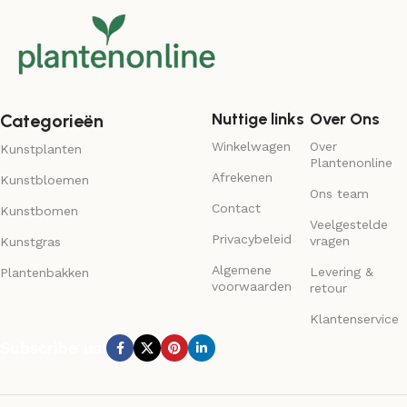
Nuttige links
Over Ons
Categorieën
Winkelwagen
Over
Kunstplanten
Plantenonline
Afrekenen
Kunstbloemen
Ons team
Contact
Kunstbomen
Veelgestelde
Privacybeleid
vragen
Kunstgras
Algemene
Levering &
Plantenbakken
voorwaarden
retour
Klantenservice
Subscribe us: