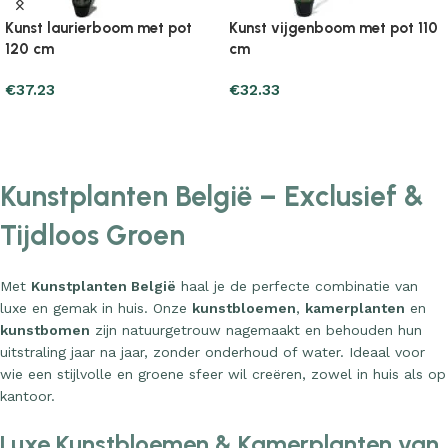
rboom met pot
Kunst vijgenboom met pot 110
Kunst vijgen
cm
cm
€
32.33
€
30.37
Add to cart
Add to cart
Kunstplanten België – Exclusief &
Tijdloos Groen
Met
Kunstplanten België
haal je de perfecte combinatie van
luxe en gemak in huis. Onze
kunstbloemen
,
kamerplanten
en
kunstbomen
zijn natuurgetrouw nagemaakt en behouden hun
uitstraling jaar na jaar, zonder onderhoud of water. Ideaal voor
wie een stijlvolle en groene sfeer wil creëren, zowel in huis als op
kantoor.
Luxe Kunstbloemen & Kamerplanten van