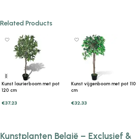
Add to cart
Add to cart
Related Products
Kunst laurierboom met pot
Kunst vijgenboom met pot 110
120 cm
cm
€
37.23
€
32.33
Add to cart
Add to cart
Kunstplanten België – Exclusief &