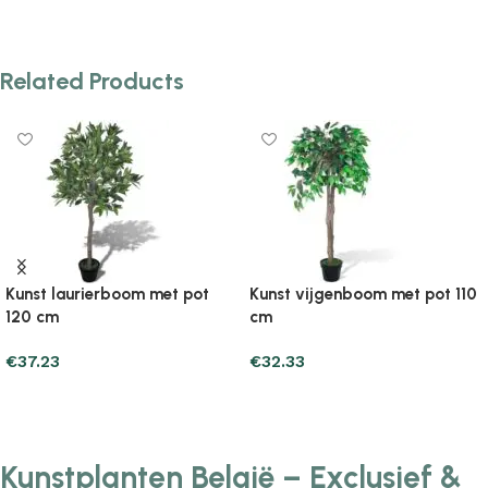
Add to cart
Add to cart
Related Products
Kunst laurierboom met pot
Kunst vijgenboom met pot 110
120 cm
cm
€
37.23
€
32.33
Add to cart
Add to cart
Kunstplanten België – Exclusief &