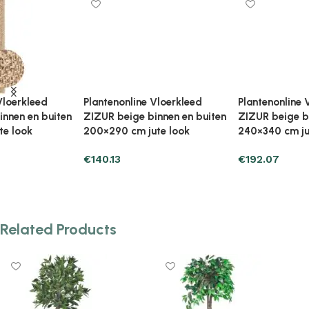
Plantenonline Vloerkleed
Plantenonline Vloerkleed
ZIZUR beige binnen en buiten
ZIZUR beige binnen en buiten
200×290 cm jute look
240×340 cm jute look
€
140.13
€
192.07
Add to cart
Add to cart
Related Products