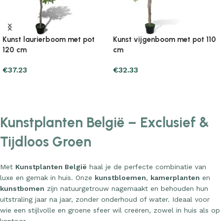
Kunst laurierboom met pot
Kunst vijgenboom met pot 110
120 cm
cm
€
37.23
€
32.33
Add to cart
Add to cart
Kunstplanten België – Exclusief &
Tijdloos Groen
Met
Kunstplanten België
haal je de perfecte combinatie van
luxe en gemak in huis. Onze
kunstbloemen
,
kamerplanten
en
kunstbomen
zijn natuurgetrouw nagemaakt en behouden hun
uitstraling jaar na jaar, zonder onderhoud of water. Ideaal voor
wie een stijlvolle en groene sfeer wil creëren, zowel in huis als op