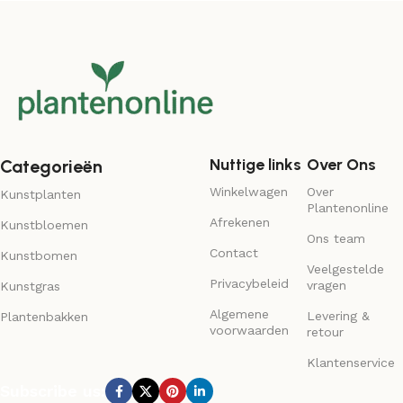
Nuttige links
Over Ons
Categorieën
Winkelwagen
Over
Kunstplanten
Plantenonline
Afrekenen
Kunstbloemen
Ons team
Contact
Kunstbomen
Veelgestelde
Privacybeleid
vragen
Kunstgras
Algemene
Levering &
Plantenbakken
voorwaarden
retour
Klantenservice
Subscribe us: