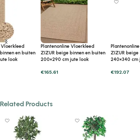
Plantenonline Vloerkleed
Plantenonline Vloerkleed
ZIZUR beige binnen en buiten
ZIZUR binnen en buiten
240×340 cm jute look
100×200 cm jute look
€
192.07
€
69.57
Add to cart
Add to cart
Related Products