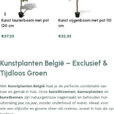
t pot
Kunst vijgenboom met pot 110
Kunst vijgenboom me
cm
cm
€
32.33
€
30.37
Add to cart
Add to cart
Kunstplanten België – Exclusief &
Tijdloos Groen
Met
Kunstplanten België
haal je de perfecte combinatie van
luxe en gemak in huis. Onze
kunstbloemen
,
kamerplanten
en
kunstbomen
zijn natuurgetrouw nagemaakt en behouden hun
uitstraling jaar na jaar, zonder onderhoud of water. Ideaal voor
wie een stijlvolle en groene sfeer wil creëren, zowel in huis als op