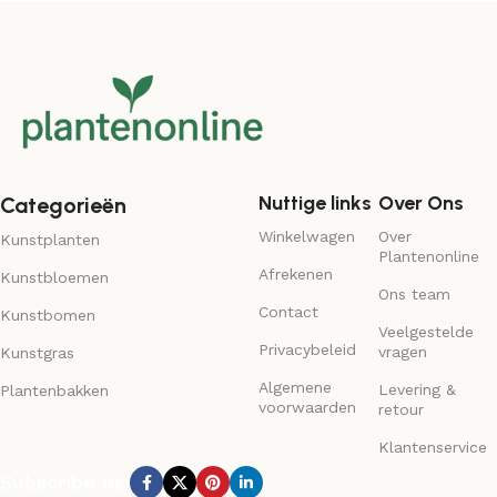
Nuttige links
Over Ons
Categorieën
Winkelwagen
Over
Kunstplanten
Plantenonline
Afrekenen
Kunstbloemen
Ons team
Contact
Kunstbomen
Veelgestelde
Privacybeleid
vragen
Kunstgras
Algemene
Levering &
Plantenbakken
voorwaarden
retour
Klantenservice
Subscribe us: