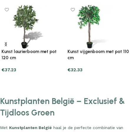
Kunst laurierboom met pot
Kunst vijgenboom met pot 110
120 cm
cm
€
37.23
€
32.33
Add to cart
Add to cart
Kunstplanten België – Exclusief &
Tijdloos Groen
Met
Kunstplanten België
haal je de perfecte combinatie van