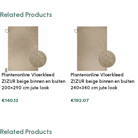
Related Products
Plantenonline Vloerkleed
Plantenonline Vloerkleed
n
ZIZUR binnen en buiten
ZIZUR binnen en buiten
100×200 cm jute look
120×170 cm jute look
€
85.25
€
49.97
Add to cart
Add to cart
Related Products