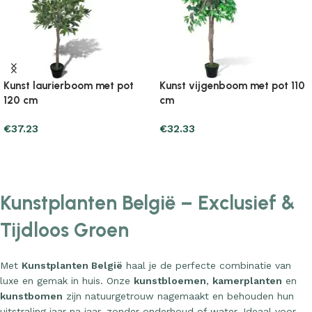
rboom met pot
Kunst vijgenboom met pot 110
Kunst vijgen
cm
cm
€
32.33
€
30.37
Add to cart
Add to cart
Kunstplanten België – Exclusief &
Tijdloos Groen
Met
Kunstplanten België
haal je de perfecte combinatie van
luxe en gemak in huis. Onze
kunstbloemen
,
kamerplanten
en
kunstbomen
zijn natuurgetrouw nagemaakt en behouden hun
uitstraling jaar na jaar, zonder onderhoud of water. Ideaal voor