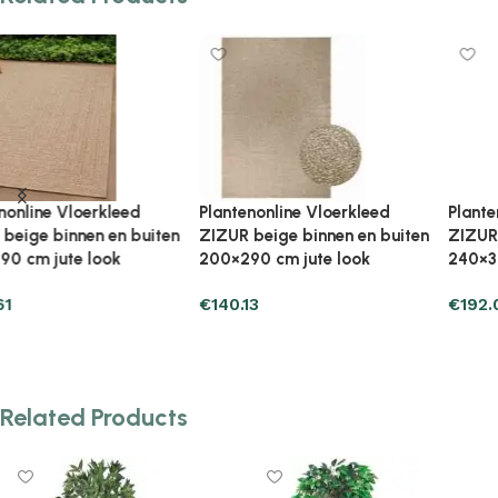
Plantenonline Vloerkleed
Plantenonline Vloerkleed
ZIZUR beige binnen en buiten
ZIZUR binnen en buiten
240×340 cm jute look
100×200 cm jute look
€
192.07
€
69.57
Add to cart
Add to cart
Related Products