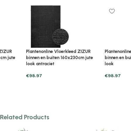
Plantenonline Vloerkleed ZIZUR
Plantenonline Vloerkle
binnen en buiten 200×290 cm jute
binnen en buiten 200x2
look
look antraciet
€
98.97
€
133.27
Related Products