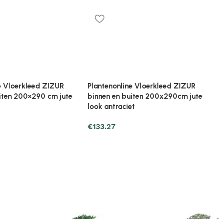
ed ZIZUR
Plantenonline Vloerkleed ZIZUR
Plantenonl
90cm jute
binnen en buiten 240x340cm jute
binnen en b
look antraciet
look
€
209.71
€
28.41