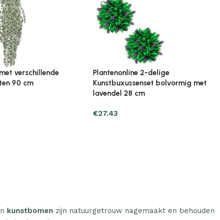
ine Broeikas 114x80x50
Plantenonline Broeikas 60x45x100
ut bruin
cm vurenhout
€
97.01
n
kunstbomen
zijn natuurgetrouw nagemaakt en behouden