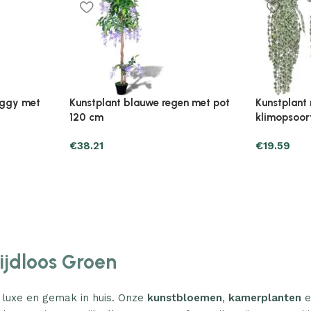
Plantenonline Broeikas 110×58,5×39
Plantenonl
midevormig
cm vurenhout grijs
cm vurenho
€
46.05
€
85.25
Tijdloos Groen
 luxe en gemak in huis. Onze
kunstbloemen
,
kamerplanten
e