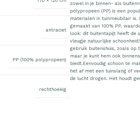
170 × 120 cm
zowel in je binnen- als buiten
polypropeen (PP) is een popul
materialen in tuinmeubilair is.
gemaakt van 100% PP, waardo
antraciet
look: dit buitentapijt heeft de u
vleugje natuurlijke schoonheid
gebruik buitenshuis, zoals op t
maar je kunt hem ook binnenshu
PP (100% polypropeen)
biedt.Eenvoudig schoon te mak
het af met een tuinslang of v
de lucht drogen. Het houdt ge
rechthoekig