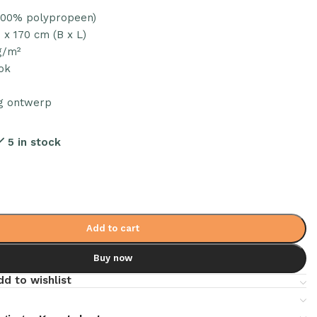
(100% polypropeen)
 x 170 cm (B x L)
g/m²
ok
g ontwerp
5 in stock
Add to cart
Buy now
dd to wishlist