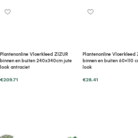
ine Vloerkleed ZIZUR
uiten 60×110 cm jute
Plantenonline Vloerkleed ZIZUR
binnen en buiten 80×150 cm jute
look
€
32.33