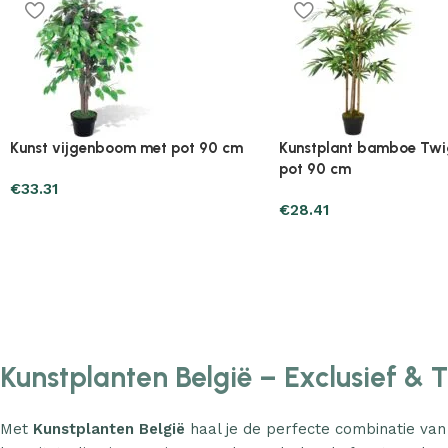
Plantenonline 2-delige
Plantenonline 3-delige
Kunstbuxussenset bolvormig met
Kunstbuxussenset pira
lavendel 30 cm
€
60.75
€
40.17
Kunstplanten België – Exclusief & 
Met
Kunstplanten België
haal je de perfecte combinatie van