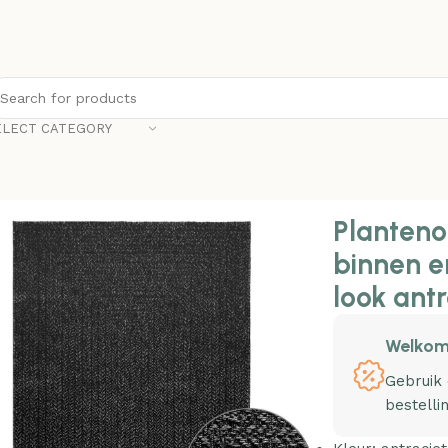
ELECT CATEGORY
n en buiten 120x170cm jute look antraciet
Planteno
binnen e
look antr
Welkom
Gebruik
bestelli