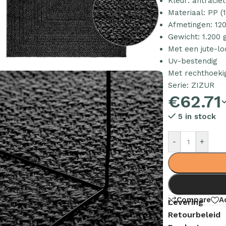
Kleur: antraciet
Materiaal: PP 
Afmetingen: 120
Gewicht: 1.200 
Met een jute-lo
Uv-bestendig
Met rechthoeki
Serie: ZIZUR
€
62.71
5 in stock
-
+
Compare
A
Levering
Retourbeleid