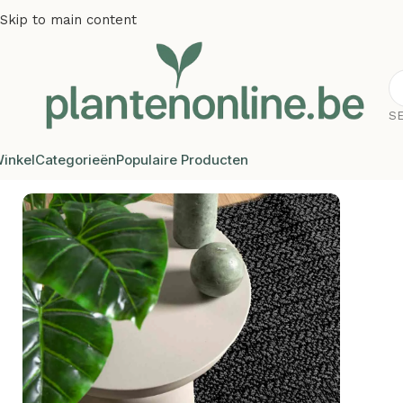
Skip to main content
S
inkel
Categorieën
Populaire Producten
Home
/
Vloerkleden
/
Plantenonline Vloerkleed ZIZUR binne