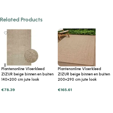
Related Products
Plantenonline Vloerkleed
Plantenonline Vloerkleed
ZIZUR beige binnen en buiten
ZIZUR binnen en buiten
200×290 cm jute look
100×200 cm jute look
€
140.13
€
69.57
Add to cart
Add to cart