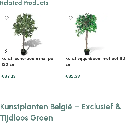
Related Products
Kunst laurierboom met pot
Kunst vijgenboom met pot 110
120 cm
cm
€
37.23
€
32.33
Add to cart
Add to cart
Kunstplanten België – Exclusief &
Tijdloos Groen