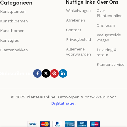
Nuttige links
Over Ons
Categorieën
Winkelwagen
Over
Kunstplanten
Plantenonline
Afrekenen
Kunstbloemen
Ons team
Contact
Kunstbomen
Veelgestelde
Privacybeleid
vragen
Kunstgras
Algemene
Levering &
Plantenbakken
voorwaarden
retour
Klantenservice
Subscribe us:
© 2025
PlantenOnline
. Ontworpen & ontwikkeld door
Digitalnatie
.