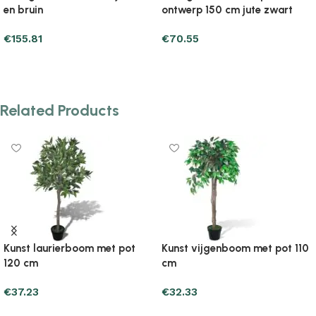
zwart
jute bruin
jute donkergrijs
€
53.89
€
50.95
Add to cart
Add to cart
Related Products
Kunst laurierboom met pot
Kunst vijgenboom met pot 110
120 cm
cm
€
37.23
€
32.33
Add to cart
Add to cart