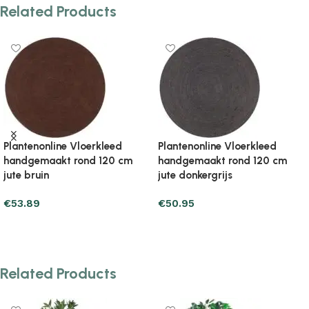
Related Products
rkleed
Plantenonline Vloerkleed
Plantenonline Vloe
 120 cm
handgemaakt rond 120 cm
handgemaakt rond
jute olijfgroen
jute olijfgroen
€
50.95
€
87.21
Add to cart
Add to cart
Related Products