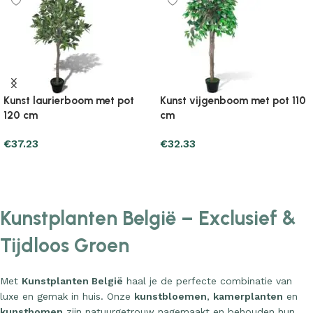
Kunst laurierboom met pot
Kunst vijgenboom met pot 110
120 cm
cm
€
37.23
€
32.33
Add to cart
Add to cart
Kunstplanten België – Exclusief &
Tijdloos Groen
Met
Kunstplanten België
haal je de perfecte combinatie van
luxe en gemak in huis. Onze
kunstbloemen
,
kamerplanten
en
kunstbomen
zijn natuurgetrouw nagemaakt en behouden hun