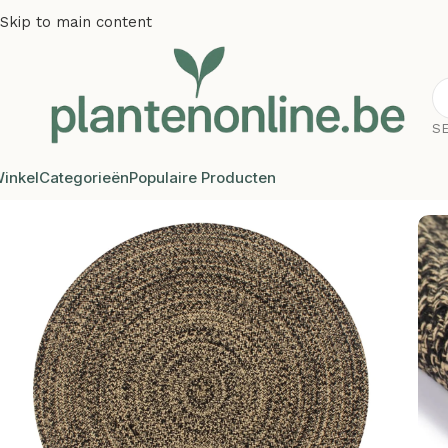
Skip to main content
S
inkel
Categorieën
Populaire Producten
Home
/
Vloerkleden
/
Plantenonline Vloerkleed handgemaak