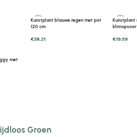
Plantenonline Broeikas 110×58,5×39
Plantenonl
midevormig
cm vurenhout grijs
cm vurenho
€
46.05
€
85.25
Tijdloos Groen