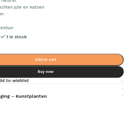
 naturel
ochten jute en katoen
cm
textuur
3
1 in stock
Add to cart
Buy now
dd to wishlist
ging – Kunstplanten