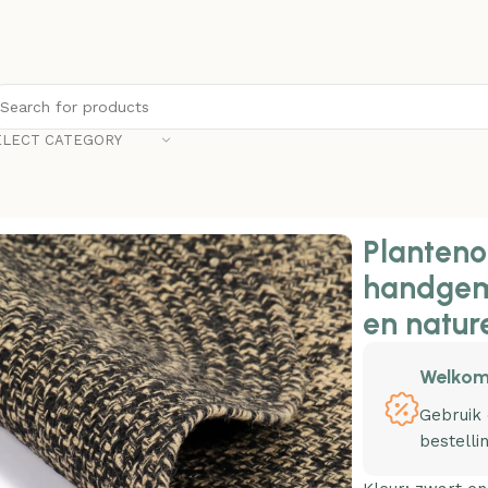
ELECT CATEGORY
t 150 cm jute zwart en naturel
Planteno
handgem
en natur
Welkom
Gebruik
bestelli