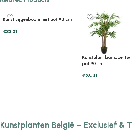
Plantenonline 2-delige
Plantenonline 3-delige
Kunstbuxussenset bolvormig met
Kunstbuxussenset pira
lavendel 30 cm
€
60.75
€
40.17
Kunstplanten België – Exclusief & 