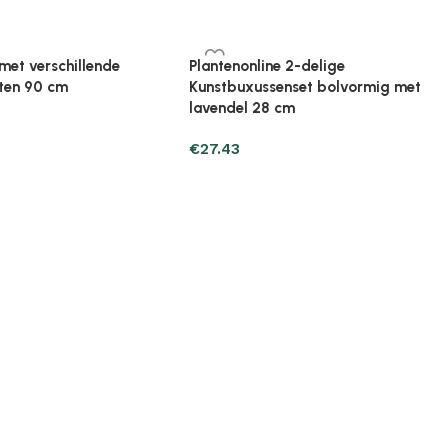
ine Broeikas 114x80x50
Plantenonline Broeikas 60x45x100
ut bruin
cm vurenhout
€
97.01