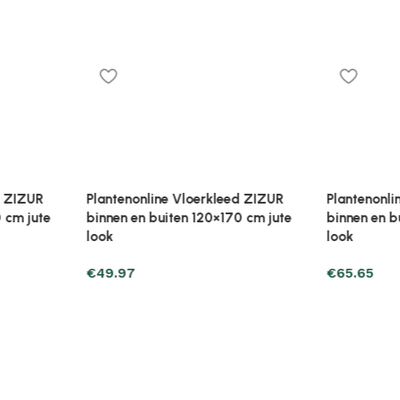
ed ZIZUR
Plantenonline Vloerkleed ZIZUR
Plantenonl
0 cm jute
binnen en buiten 140×200 cm jute
binnen en 
look
look
€
65.65
€
91.13