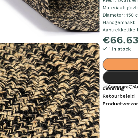
Kleur: zwart en
Materiaal: gevl
Diameter: 150 
Handgemaakt
Aantrekkelijke 
€
66.6
1 in stock
Compare
A
Levering
Retourbeleid
Productverzor