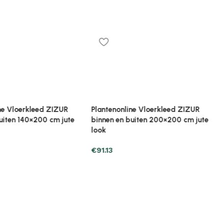
ine Vloerkleed ZIZUR
buiten 200×200 cm jute
Plantenonline Vloerkleed ZIZUR
binnen en buiten 240×240 cm jute
look
€
226.37