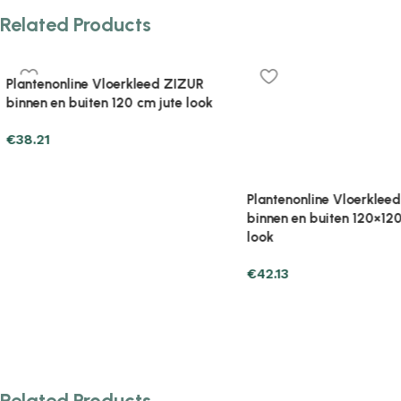
Related Products
Plantenonline Vloerkleed ZIZUR
Plantenonline Vloerkle
binnen en buiten 120×120 cm jute
binnen en buiten 120×17
look
look
€
42.13
€
49.97
Related Products