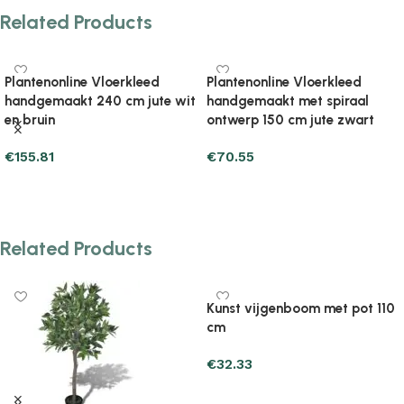
Related Products
Plantenonline Vloerkleed
t
handgemaakt met spiraal
ontwerp 150 cm jute zwart
€
70.55
Add to cart
Plantenonline Vloerkleed
handgemaakt rond 120 cm
jute olijfgroen
€
50.95
Related Products
Add to cart
Kunst vijgenboom met pot 110
cm