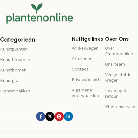
Nuttige links
Over Ons
Categorieën
Winkelwagen
Over
Kunstplanten
Plantenonline
Afrekenen
Kunstbloemen
Ons team
Contact
Kunstbomen
Veelgestelde
Privacybeleid
vragen
Kunstgras
Algemene
Levering &
Plantenbakken
voorwaarden
retour
Klantenservice
Subscribe us: