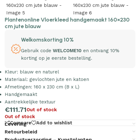
Plantenonline Vloerkleed handgemaakt 160×230
cm jute blauw
Welkomskorting 10%
Gebruik code
WELCOME10
en ontvang 10%
korting op je eerste bestelling.
Kleur: blauw en naturel
Materiaal: gevlochten jute en katoen
Afmetingen: 160 x 230 cm (B x L)
Handgemaakt
Aantrekkelijke textuur
€
111.71
Out of stock
Out of stock
Compare
Add to wishlist
Levering
Retourbeleid
Productverzorging – Kunstplanten