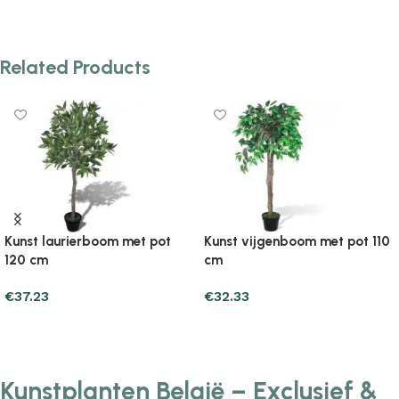
Add to cart
Add to cart
Related Products
Kunst laurierboom met pot
Kunst vijgenboom met pot 110
120 cm
cm
€
37.23
€
32.33
Add to cart
Add to cart
Kunstplanten België – Exclusief &