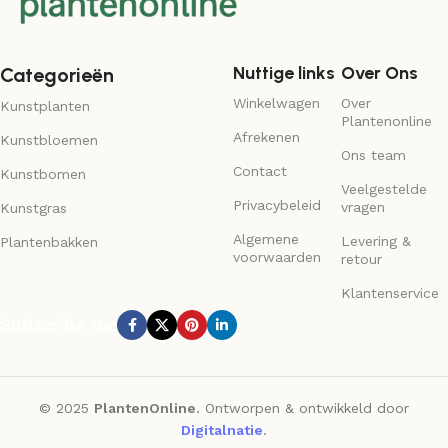
Nuttige links
Over Ons
Categorieën
Winkelwagen
Over
Kunstplanten
Plantenonline
Afrekenen
Kunstbloemen
Ons team
Contact
Kunstbomen
Veelgestelde
Privacybeleid
vragen
Kunstgras
Algemene
Levering &
Plantenbakken
voorwaarden
retour
Klantenservice
Subscribe us:
© 2025
PlantenOnline
. Ontworpen & ontwikkeld door
Digitalnatie
.