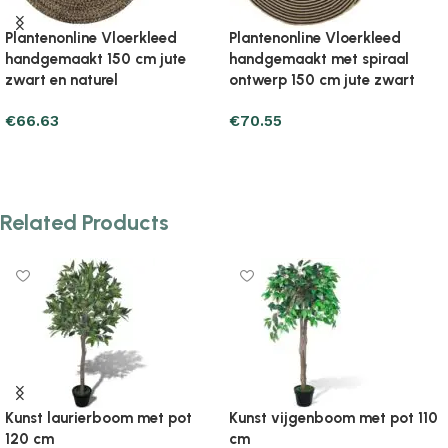
Plantenonline Vloerkleed
Plantenonline Vloerkleed
handgemaakt rond 120 cm
handgemaakt rond 120 cm
jute bruin
jute donkergrijs
€
53.89
€
50.95
Add to cart
Add to cart
Related Products
Kunst vijgenboom met pot 110
Kunst vijgenboom met pot 6
cm
cm