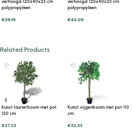
verhoogd 120x40x38 cm
verhoogd 160x40x23 cm
polypropyleen
polypropyleen
€
57.81
€
46.05
Add to cart
Add to cart
Related Products
Kunst laurierboom met pot
Kunst vijgenboom met pot 110
120 cm
cm
€
37.23
€
32.33