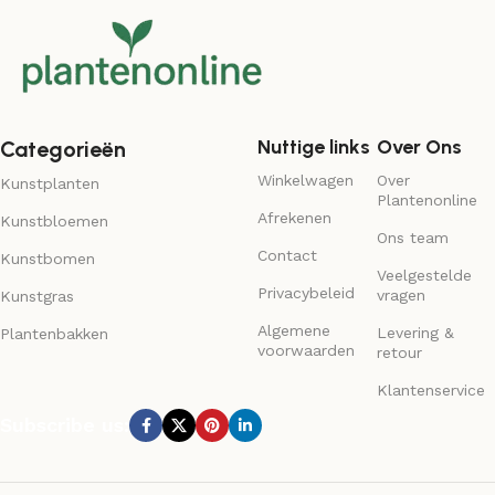
Nuttige links
Over Ons
Categorieën
Winkelwagen
Over
Kunstplanten
Plantenonline
Afrekenen
Kunstbloemen
Ons team
Contact
Kunstbomen
Veelgestelde
Privacybeleid
vragen
Kunstgras
Algemene
Levering &
Plantenbakken
voorwaarden
retour
Klantenservice
Subscribe us: