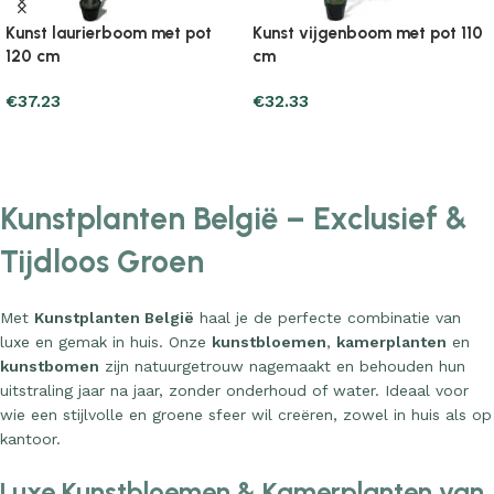
Kunst laurierboom met pot
Kunst vijgenboom met pot 110
120 cm
cm
€
37.23
€
32.33
Add to cart
Add to cart
Kunstplanten België – Exclusief &
Tijdloos Groen
Met
Kunstplanten België
haal je de perfecte combinatie van
luxe en gemak in huis. Onze
kunstbloemen
,
kamerplanten
en
kunstbomen
zijn natuurgetrouw nagemaakt en behouden hun
uitstraling jaar na jaar, zonder onderhoud of water. Ideaal voor
wie een stijlvolle en groene sfeer wil creëren, zowel in huis als op
kantoor.
Luxe Kunstbloemen & Kamerplanten van