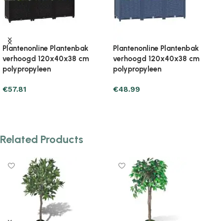
Plantenonline Plantenbak
Plantenonline Plantenbak
verhoogd 120x40x71 cm
verhoogd 120x40x71 cm
polypropyleen
polypropyleen
€
71.53
€
76.43
Add to cart
Add to cart
Related Products