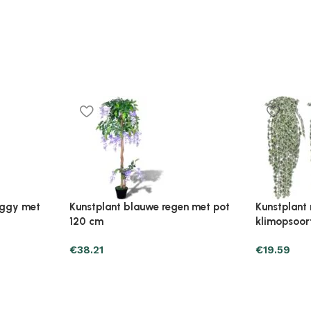
Plantenonline Broeikas 110×58,5×39
Plantenonl
midevormig
cm vurenhout grijs
cm vurenho
€
46.05
€
85.25