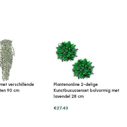
ine Broeikas 114x80x50
Plantenonline Broeikas 60x45x100
ut bruin
cm vurenhout
€
97.01