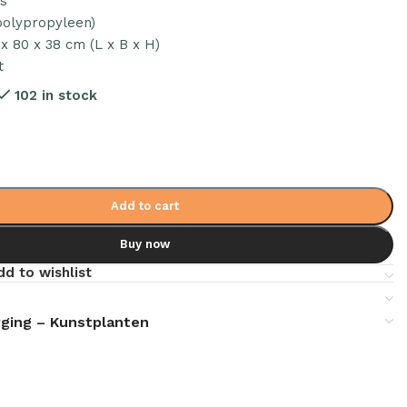
js
polypropyleen)
x 80 x 38 cm (L x B x H)
t
102 in stock
Add to cart
Buy now
dd to wishlist
ging – Kunstplanten