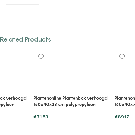
Related Products
Plantenonline Plantenbak verhoogd
Plantenonline Plantenb
160x40x38 cm polypropyleen
160x40x71 cm polyprop
€
71.53
€
89.17