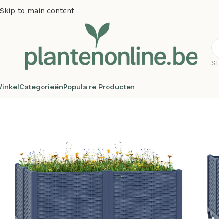
Skip to main content
S
inkel
Categorieën
Populaire Producten
Home
/
Kunstplanten
/
Plantenonline Plantenbak verhoogd