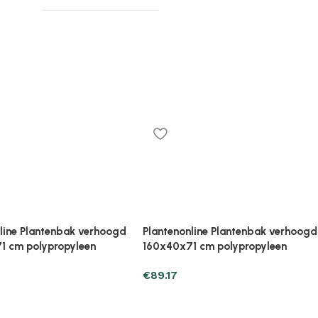
ak verhoogd
Plantenonline Plantenbak verhoogd
Plantenonl
yleen
160x40x71 cm polypropyleen
40x40x23 
€
89.17
€
27.43