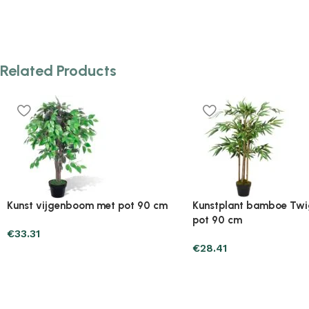
Related Products
Plantenonline 2-delige
Plantenonline 3-delige
Kunstbuxussenset bolvormig met
Kunstbuxussenset pira
lavendel 30 cm
€
60.75
€
40.17