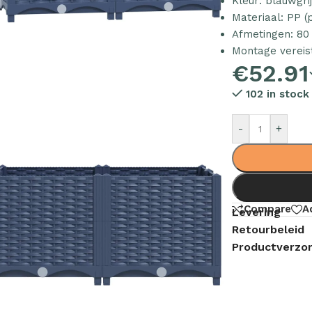
Kleur: blauwgri
Materiaal: PP (
Afmetingen: 80 
Montage vereis
€
52.91
102 in stock
-
+
Compare
A
Levering
Retourbeleid
Productverzor