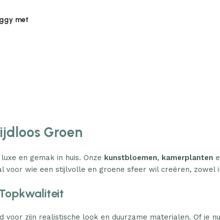
Plantenonline Broeikas 110×58,5×39
Plantenonl
midevormig
cm vurenhout grijs
cm vurenho
€
46.05
€
85.25
Tijdloos Groen
 luxe en gemak in huis. Onze
kunstbloemen
,
kamerplanten
e
l voor wie een stijlvolle en groene sfeer wil creëren, zowel i
Topkwaliteit
d voor zijn realistische look en duurzame materialen. Of je n