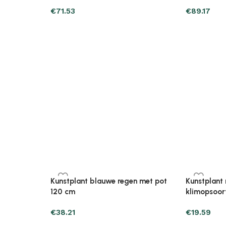
ak verhoogd
Plantenonline Plantenbak verhoogd
Plantenonl
leen
40x40x38 cm polypropyleen
40x40x38 
€
34.29
€
28.41