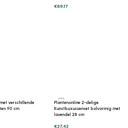
ine Plantenbak verhoogd
Plantenonline Plantenbak verhoogd
cm polypropyleen
80x40x23 cm polypropyleen
€
37.23