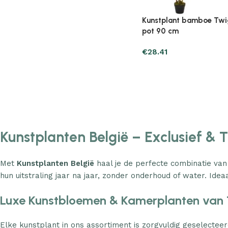
Plantenonline 2-delige
Plantenonline 3-delige
Kunstbuxussenset bolvormig met
Kunstbuxussenset pira
lavendel 30 cm
€
60.75
€
40.17
Kunstplanten België – Exclusief & 
Met
Kunstplanten België
haal je de perfecte combinatie van
hun uitstraling jaar na jaar, zonder onderhoud of water. Ideaa
Luxe Kunstbloemen & Kamerplanten van 
Elke kunstplant in ons assortiment is zorgvuldig geselecteer