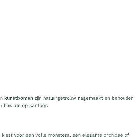
ine Broeikas 114x80x50
Plantenonline Broeikas 60x45x100
ut bruin
cm vurenhout
€
97.01
n
kunstbomen
zijn natuurgetrouw nagemaakt en behouden
n huis als op kantoor.
u kiest voor een volle monstera, een elegante orchidee of