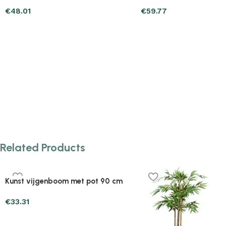
Plantenonline Plantenbak verhoogd
Plantenonline Plantenb
40x40x23 cm polypropyleen
40x40x23 cm polypropy
€
25.47
€
27.43
Related Products