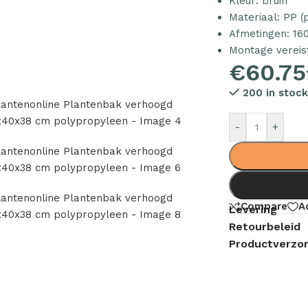
Kleur: bruin
Materiaal: PP (
Afmetingen: 160
Montage vereis
€
60.75
200 in stock
-
+
Compare
A
Levering
Retourbeleid
Productverzor