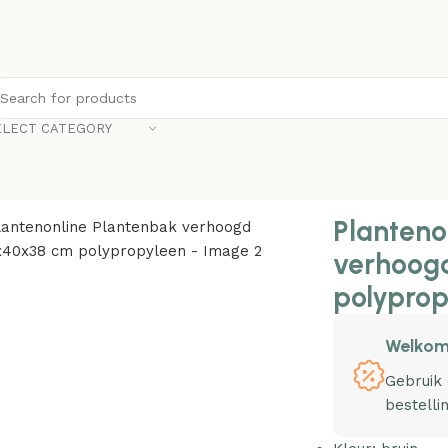
ELECT CATEGORY
 160x40x38 cm polypropyleen
Planteno
verhoog
polyprop
Welkom
Gebruik
bestelli