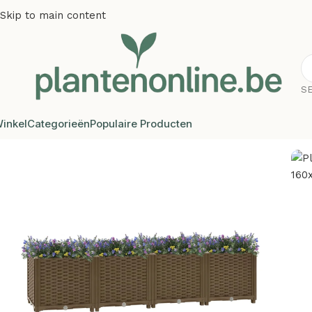
Skip to main content
S
inkel
Categorieën
Populaire Producten
Home
/
Kunstplanten
/
Plantenonline Plantenbak verhoogd