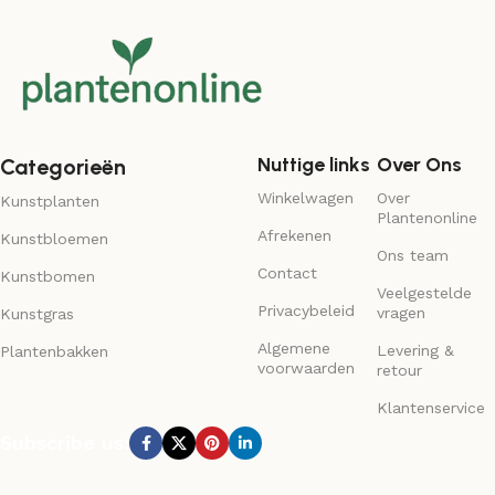
Nuttige links
Over Ons
Categorieën
Winkelwagen
Over
Kunstplanten
Plantenonline
Afrekenen
Kunstbloemen
Ons team
Contact
Kunstbomen
Veelgestelde
Privacybeleid
vragen
Kunstgras
Algemene
Levering &
Plantenbakken
voorwaarden
retour
Klantenservice
Subscribe us: