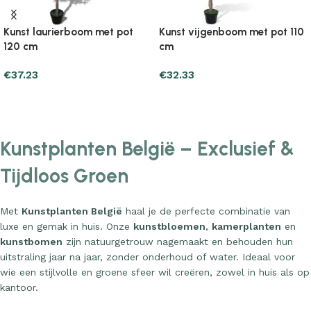
Kunst laurierboom met pot
Kunst vijgenboom met pot 110
120 cm
cm
€
37.23
€
32.33
Add to cart
Add to cart
Kunstplanten België – Exclusief &
Tijdloos Groen
Met
Kunstplanten België
haal je de perfecte combinatie van
luxe en gemak in huis. Onze
kunstbloemen
,
kamerplanten
en
kunstbomen
zijn natuurgetrouw nagemaakt en behouden hun
uitstraling jaar na jaar, zonder onderhoud of water. Ideaal voor
wie een stijlvolle en groene sfeer wil creëren, zowel in huis als op
kantoor.