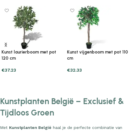
Kunst laurierboom met pot
Kunst vijgenboom met pot 110
120 cm
cm
€
37.23
€
32.33
Add to cart
Add to cart
Kunstplanten België – Exclusief &
Tijdloos Groen
Met
Kunstplanten België
haal je de perfecte combinatie van