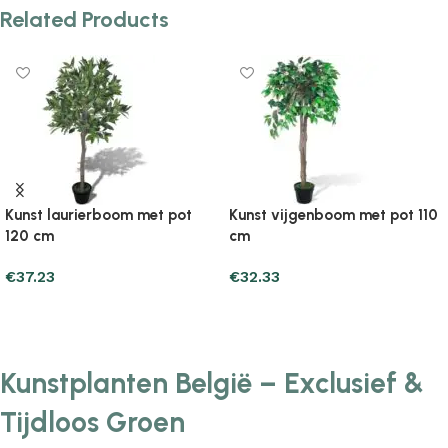
Related Products
Kunst laurierboom met pot
Kunst vijgenboom met pot 110
120 cm
cm
€
37.23
€
32.33
Add to cart
Add to cart
Kunstplanten België – Exclusief &
Tijdloos Groen