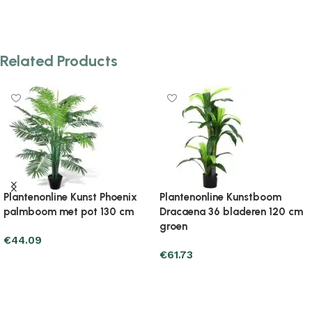
Related Products
ntenonline Kunstboom
Plantenonline Kunstboom met
Pla
caena 36 bladeren 120 cm
pot cycaspalm 80 cm
pot
en
€
45.07
€
17
.73
Add to cart
Ad
d to cart