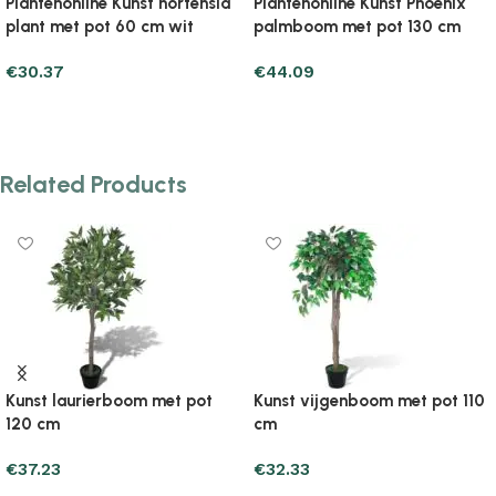
Plantenonline Kunst hortensia
Plantenonline Kunst Phoenix
plant met pot 60 cm wit
palmboom met pot 130 cm
€
30.37
€
44.09
Add to cart
Add to cart
Related Products
Kunst laurierboom met pot
Kunst vijgenboom met pot 110
120 cm
cm
€
37.23
€
32.33