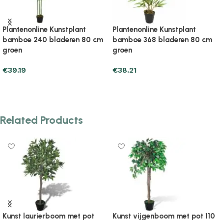
tplant
Plantenonline Kunstplant
Plantenonline Kuns
ren 80 cm
bamboe 552 bladeren 120 cm
bamboe 552 blade
groen
groen
€
52.91
€
45.07
Add to cart
Add to cart
Related Products
Kunst laurierboom met pot
Kunst vijgenboom met pot 110