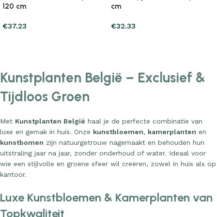
120 cm
cm
€
37.23
€
32.33
Add to cart
Add to cart
Kunstplanten België – Exclusief &
Tijdloos Groen
Met
Kunstplanten België
haal je de perfecte combinatie van
luxe en gemak in huis. Onze
kunstbloemen
,
kamerplanten
en
kunstbomen
zijn natuurgetrouw nagemaakt en behouden hun
uitstraling jaar na jaar, zonder onderhoud of water. Ideaal voor
wie een stijlvolle en groene sfeer wil creëren, zowel in huis als op
kantoor.
Luxe Kunstbloemen & Kamerplanten van
Topkwaliteit