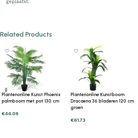
geplaatst.
Related Products
m
Plantenonline Kunstboom
Plantenonline Kunstboom
20 cm
Dracaena 36 bladeren 180 cm
756 bladeren 150 cm gr
groen
€
68.59
€
75.45
Add to cart
Add to cart