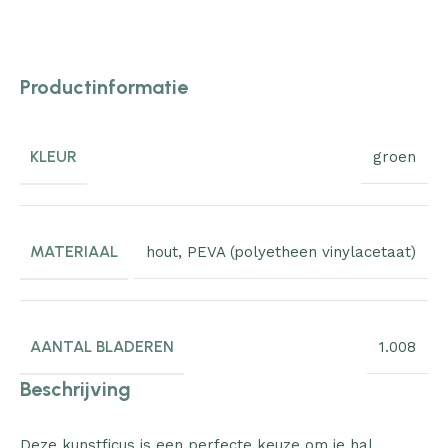
Productinformatie
KLEUR
groen
MATERIAAL
hout
,
PEVA (polyetheen vinylacetaat)
AANTAL BLADEREN
1.008
Beschrijving
Deze kunstficus is een perfecte keuze om je hal,