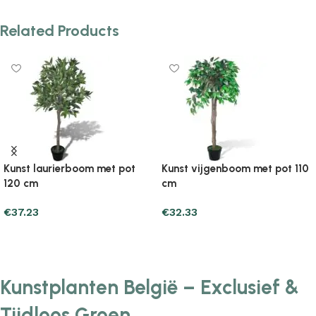
Related Products
Kunst laurierboom met pot
Kunst vijgenboom met pot 110
120 cm
cm
€
37.23
€
32.33
Add to cart
Add to cart
Kunstplanten België – Exclusief &
Tijdloos Groen