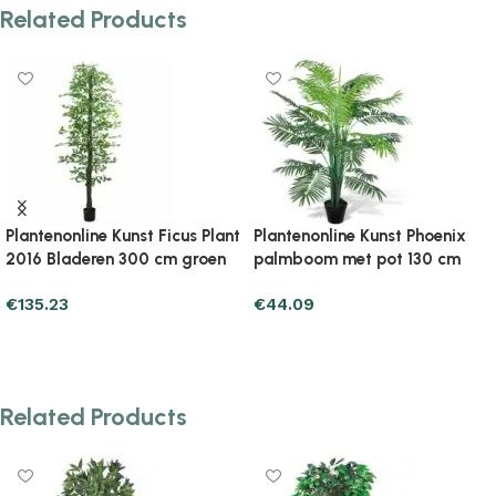
Related Products
Plantenonline Kunst yucca
Plantenonline Kunstboom
plant met pot 85 cm groen
Dracaena 36 bladeren 120 cm
groen
€
67.61
€
61.73
Add to cart
Add to cart
Related Products