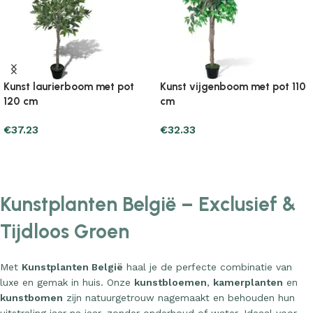
Kunst laurierboom met pot
Kunst vijgenboom met pot 110
120 cm
cm
€
37.23
€
32.33
Add to cart
Add to cart
Kunstplanten België – Exclusief &
Tijdloos Groen
Met
Kunstplanten België
haal je de perfecte combinatie van
luxe en gemak in huis. Onze
kunstbloemen
,
kamerplanten
en
kunstbomen
zijn natuurgetrouw nagemaakt en behouden hun