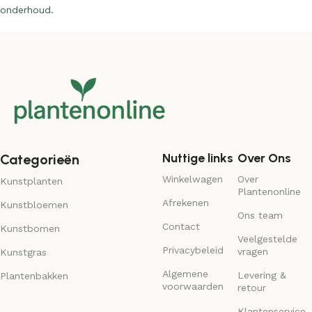
Zo geniet je het hele jaar door van een groen interieur zonder
onderhoud.
Nuttige links
Over Ons
Categorieën
Winkelwagen
Over
Kunstplanten
Plantenonline
Afrekenen
Kunstbloemen
Ons team
Contact
Kunstbomen
Veelgestelde
Privacybeleid
vragen
Kunstgras
Algemene
Levering &
Plantenbakken
voorwaarden
retour