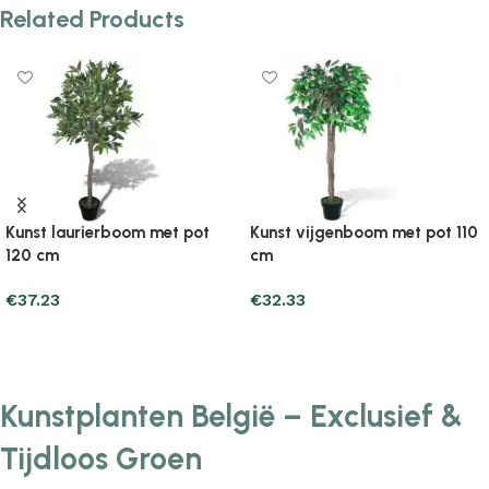
Related Products
Kunst laurierboom met pot
Kunst vijgenboom met pot 110
120 cm
cm
€
37.23
€
32.33
Add to cart
Add to cart
Kunstplanten België – Exclusief &
Tijdloos Groen