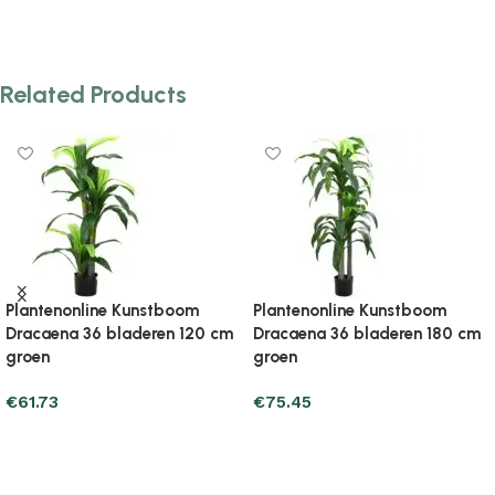
Related Products
m
Plantenonline Kunstboom met
Plantenonline Kunstboo
80 cm
pot cycaspalm 80 cm
pot phoenixpalm 190 c
groen
€
45.07
€
142.09
Add to cart
Add to cart