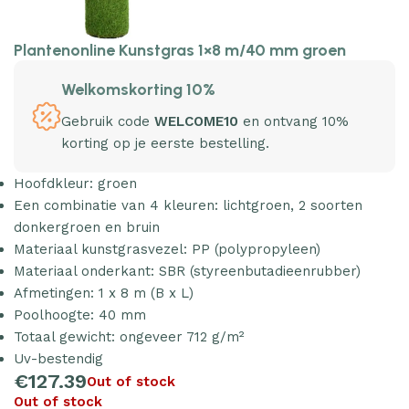
Plantenonline Kunstgras 1×8 m/40 mm groen
Welkomskorting 10%
Gebruik code
WELCOME10
en ontvang 10%
korting op je eerste bestelling.
Hoofdkleur: groen
Een combinatie van 4 kleuren: lichtgroen, 2 soorten
donkergroen en bruin
Materiaal kunstgrasvezel: PP (polypropyleen)
Materiaal onderkant: SBR (styreenbutadieenrubber)
Afmetingen: 1 x 8 m (B x L)
Poolhoogte: 40 mm
Totaal gewicht: ongeveer 712 g/m²
Uv-bestendig
€
127.39
Out of stock
Out of stock