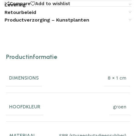
Compare
Add to wishlist
Levering
Retourbeleid
Productverzorging – Kunstplanten
Productinformatie
DIMENSIONS
8 × 1 cm
HOOFDKLEUR
groen
MATERIAAL
SBR (styreenbutadieenrubber)