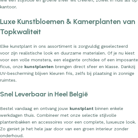
wie een stijlvolle en groene sfeer wil creëren, zowel in huis als op
kantoor.
Luxe Kunstbloemen & Kamerplanten van
Topkwaliteit
Elke kunstplant in ons assortiment is zorgvuldig geselecteerd
voor zijn realistische look en duurzame materialen. Of je nu kiest
voor een volle monstera, een elegante orchidee of een imposante
ficus, onze
kunstplanten
brengen direct sfeer en klasse. Dankzij
UV-bescherming blijven kleuren fris, zelfs bij plaatsing in zonnige
ruimtes.
Snel Leverbaar in Heel België
Bestel vandaag en ontvang jouw
kunstplant
binnen enkele
werkdagen thuis. Combineer met onze selectie stijlvolle
plantenbakken en accessoires voor een complete, luxueuze look.
Zo geniet je het hele jaar door van een groen interieur zonder
onderhoud.