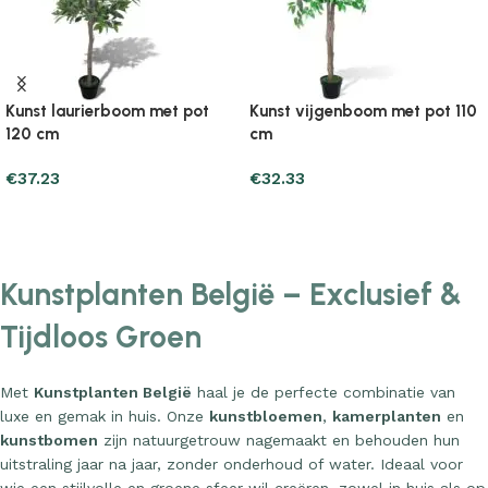
Kunst laurierboom met pot
Kunst vijgenboom met pot 110
120 cm
cm
€
37.23
€
32.33
Add to cart
Add to cart
Kunstplanten België – Exclusief &
Tijdloos Groen
Met
Kunstplanten België
haal je de perfecte combinatie van
luxe en gemak in huis. Onze
kunstbloemen
,
kamerplanten
en
kunstbomen
zijn natuurgetrouw nagemaakt en behouden hun
uitstraling jaar na jaar, zonder onderhoud of water. Ideaal voor