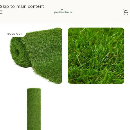
Skip to main content
Home
/
Kunstplanten
/
Kunstgras
SOLD OUT