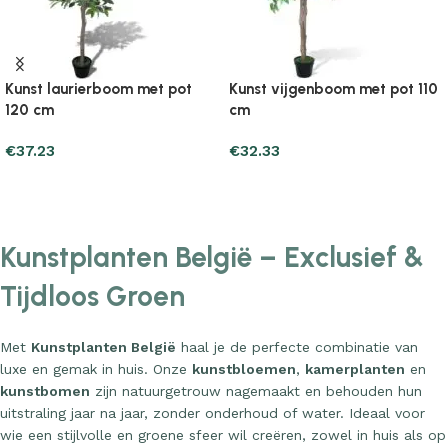
Kunst laurierboom met pot
Kunst vijgenboom met pot 110
120 cm
cm
€
37.23
€
32.33
Add to cart
Add to cart
Kunstplanten België – Exclusief &
Tijdloos Groen
Met
Kunstplanten België
haal je de perfecte combinatie van
luxe en gemak in huis. Onze
kunstbloemen
,
kamerplanten
en
kunstbomen
zijn natuurgetrouw nagemaakt en behouden hun
uitstraling jaar na jaar, zonder onderhoud of water. Ideaal voor
wie een stijlvolle en groene sfeer wil creëren, zowel in huis als op