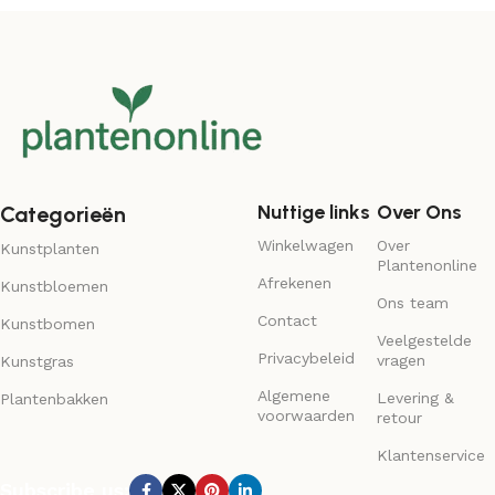
Nuttige links
Over Ons
Categorieën
Winkelwagen
Over
Kunstplanten
Plantenonline
Afrekenen
Kunstbloemen
Ons team
Contact
Kunstbomen
Veelgestelde
Privacybeleid
vragen
Kunstgras
Algemene
Levering &
Plantenbakken
voorwaarden
retour
Klantenservice
Subscribe us: