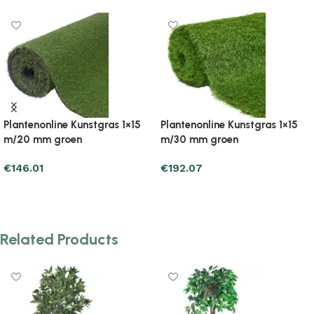
tgras 1×15
Plantenonline Kunstgras 1×15
Plantenonline Kuns
m/40 mm groen
m/20 mm groen
€
207.75
€
26.45
Add to cart
Add to cart
Related Products