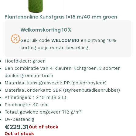
Plantenonline Kunstgras 1×15 m/40 mm groen
Welkomskorting 10%
Gebruik code
WELCOME10
en ontvang 10%
korting op je eerste bestelling.
Hoofdkleur: groen
Een combinatie van 4 kleuren: lichtgroen, 2 soorten
donkergroen en bruin
Materiaal kunstgrasvezel: PP (polypropyleen)
Materiaal onderkant: SBR (styreenbutadieenrubber)
Afmetingen: 1 x 15 m (B x L)
Poolhoogte: 40 mm
Totaal gewicht: ongeveer 712 g/m²
Uv-bestendig
€
229.31
Out of stock
Out of stock