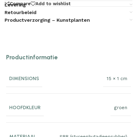
Compare
Add to wishlist
Levering
Retourbeleid
Productverzorging – Kunstplanten
Productinformatie
DIMENSIONS
15 × 1 cm
HOOFDKLEUR
groen
MATERIAAL
SBR (styreenbutadieenrubber)