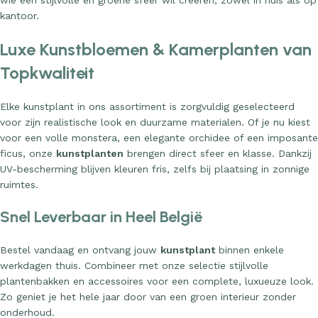
wie een stijlvolle en groene sfeer wil creëren, zowel in huis als op
kantoor.
Luxe Kunstbloemen & Kamerplanten van
Topkwaliteit
Elke kunstplant in ons assortiment is zorgvuldig geselecteerd
voor zijn realistische look en duurzame materialen. Of je nu kiest
voor een volle monstera, een elegante orchidee of een imposante
ficus, onze
kunstplanten
brengen direct sfeer en klasse. Dankzij
UV-bescherming blijven kleuren fris, zelfs bij plaatsing in zonnige
ruimtes.
Snel Leverbaar in Heel België
Bestel vandaag en ontvang jouw
kunstplant
binnen enkele
werkdagen thuis. Combineer met onze selectie stijlvolle
plantenbakken en accessoires voor een complete, luxueuze look.
Zo geniet je het hele jaar door van een groen interieur zonder
onderhoud.