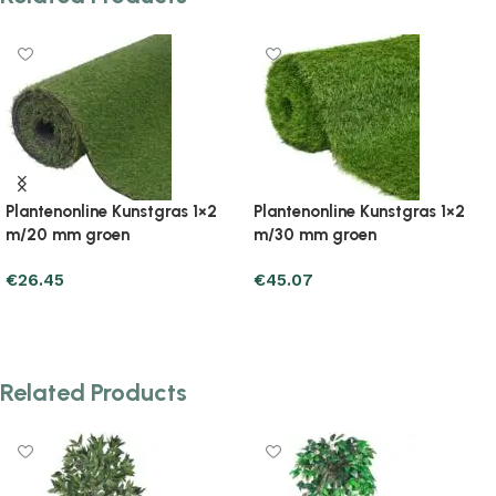
2
Plantenonline Kunstgras 1×2
Plantenonline Kunstgras 1×
m/40 mm groen
m/20 mm groen
€
65.65
€
65.65
Add to cart
Add to cart
Related Products