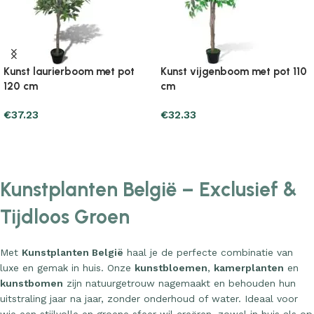
Kunst laurierboom met pot
Kunst vijgenboom met pot 110
120 cm
cm
€
37.23
€
32.33
Add to cart
Add to cart
Kunstplanten België – Exclusief &
Tijdloos Groen
Met
Kunstplanten België
haal je de perfecte combinatie van
luxe en gemak in huis. Onze
kunstbloemen
,
kamerplanten
en
kunstbomen
zijn natuurgetrouw nagemaakt en behouden hun
uitstraling jaar na jaar, zonder onderhoud of water. Ideaal voor