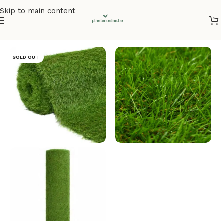
Skip to main content
Home
/
Kunstplanten
/
Kunstgras
SOLD OUT