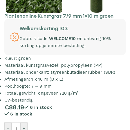
Plantenonline Kunstgras 7/9 mm 1×10 m groen
Welkomskorting 10%
Gebruik code
WELCOME10
en ontvang 10%
korting op je eerste bestelling.
Kleur: groen
Materiaal kunstgrasvezel: polypropyleen (PP)
Materiaal onderkant: styreenbutadieenrubber (SBR)
Afmetingen: 1 x 10 m (B x L)
Poolhoogte: 7 – 9 mm
Totaal gewicht: ongeveer 720 g/m²
Uv-bestendig
€
88.19
6 in stock
6 in stock
-
+