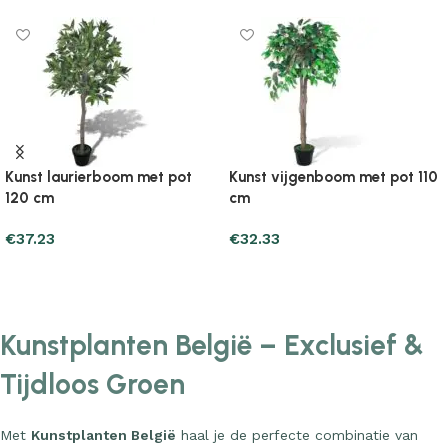
Kunst laurierboom met pot
Kunst vijgenboom met pot 110
120 cm
cm
€
37.23
€
32.33
Add to cart
Add to cart
Kunstplanten België – Exclusief &
Tijdloos Groen
Met
Kunstplanten België
haal je de perfecte combinatie van