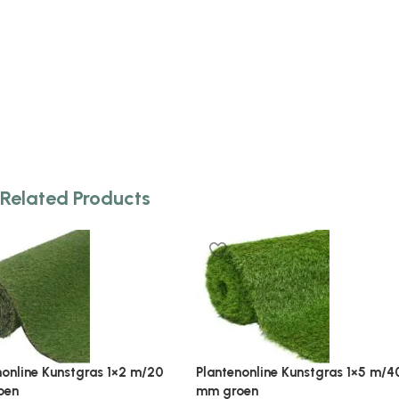
Related Products
Plantenonline Kunstgras 1×5 m/40
Plantenonline Kunstgra
mm groen
1×10 m groen