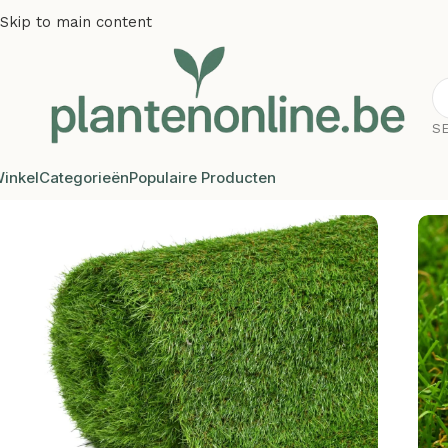
Skip to main content
S
inkel
Categorieën
Populaire Producten
Home
/
Kunstplanten
/
Kunstgras
/
Plantenonline Kunstgras