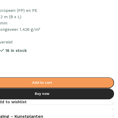
ypropeen (PP) en PE
 2 m (B x L)
0 mm
 ongeveer 1.426 g/m²
ereist
7
18 in stock
Add to cart
Buy now
dd to wishlist
ging – Kunstplanten