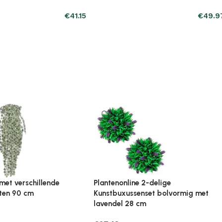
ine Broeikas 114x80x50
Plantenonline Broeikas 60x45x100
ut bruin
cm vurenhout
€
97.01