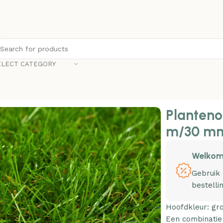
ELECT CATEGORY
 1×2 m/30 mm groen
Planteno
m/30 mm
Welkom
Gebruik
bestelli
Hoofdkleur: gr
Een combinatie