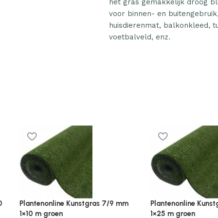
het gras gemakkelijk droog bli
voor binnen- en buitengebruik
huisdierenmat, balkonkleed, tu
voetbalveld, enz.
s 7/9 mm
Plantenonline Kunstgras 7/9 mm
Plantenonl
1×25 m groen
1×5 m groe