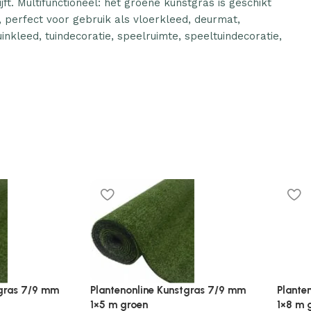
jft. Multifunctioneel: het groene kunstgras is geschikt
, perfect voor gebruik als vloerkleed, deurmat,
inkleed, tuindecoratie, speelruimte, speeltuindecoratie,
Plantenonline Kunstgras 7/9 mm
1×8 m groen
€
49.97
ine Kunstgras 7/9 mm
n