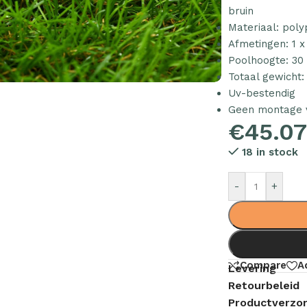
bruin
Materiaal: pol
Afmetingen: 1 x
Poolhoogte: 3
Totaal gewicht:
Uv-bestendig
Geen montage v
€
45.0
18 in stock
-
+
Compare
A
Levering
Retourbeleid
Productverzor