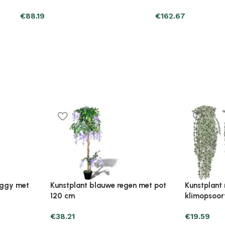
€
162.67
€
41.15
Plantenonline Broeikas 110×58,5×39
Plantenonl
midevormig
cm vurenhout grijs
cm vurenho
€
46.05
€
85.25