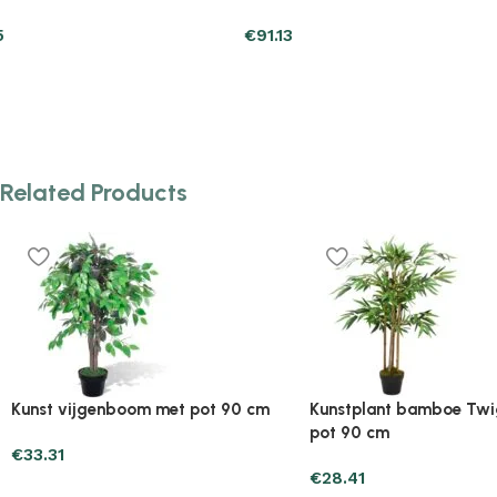
€
91.13
€
88.19
Related Products
Plantenonline 2-delige
Plantenonline 3-delige
Kunstbuxussenset bolvormig met
Kunstbuxussenset pira
lavendel 30 cm
€
60.75