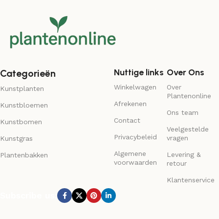
Nuttige links
Over Ons
Categorieën
Winkelwagen
Over
Kunstplanten
Plantenonline
Afrekenen
Kunstbloemen
Ons team
Contact
Kunstbomen
Veelgestelde
Privacybeleid
vragen
Kunstgras
Algemene
Levering &
Plantenbakken
voorwaarden
retour
Klantenservice
Subscribe us: