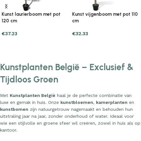
Kunst laurierboom met pot
Kunst vijgenboom met pot 110
120 cm
cm
€
37.23
€
32.33
Add to cart
Add to cart
Kunstplanten België – Exclusief &
Tijdloos Groen
Met
Kunstplanten België
haal je de perfecte combinatie van
luxe en gemak in huis. Onze
kunstbloemen
,
kamerplanten
en
kunstbomen
zijn natuurgetrouw nagemaakt en behouden hun
uitstraling jaar na jaar, zonder onderhoud of water. Ideaal voor
wie een stijlvolle en groene sfeer wil creëren, zowel in huis als op
kantoor.