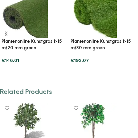
line Kunstgras 1×15
Plantenonline Kunstgras 1×2
Plantenon
groen
m/30 mm groen
m/30 mm 
€
45.07
€
73.49
art
Add to cart
Add to c
Related Products