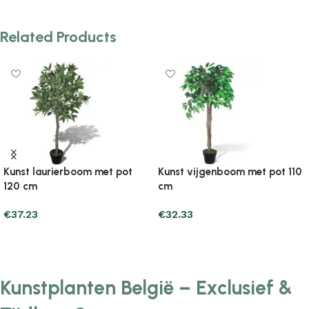
Related Products
Kunst laurierboom met pot
Kunst vijgenboom met pot 110
120 cm
cm
€
37.23
€
32.33
Add to cart
Add to cart
Kunstplanten België – Exclusief &
Tijdloos Groen