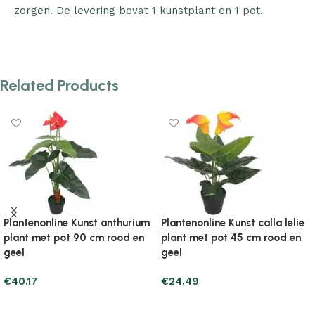
zorgen. De levering bevat 1 kunstplant en 1 pot.
Related Products
ine Kunst calla lelie
Plantenonline Kunst calla lelie
Plantenon
 pot 45 cm rood en
plant met pot 85 cm wit
plant met
€
31.35
€
26.45
Add to cart
Add to c
art