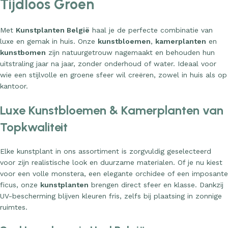
Met
Kunstplanten België
haal je de perfecte combinatie van
luxe en gemak in huis. Onze
kunstbloemen
,
kamerplanten
en
kunstbomen
zijn natuurgetrouw nagemaakt en behouden hun
uitstraling jaar na jaar, zonder onderhoud of water. Ideaal voor
wie een stijlvolle en groene sfeer wil creëren, zowel in huis als op
kantoor.
Luxe Kunstbloemen & Kamerplanten van
Topkwaliteit
Elke kunstplant in ons assortiment is zorgvuldig geselecteerd
voor zijn realistische look en duurzame materialen. Of je nu kiest
voor een volle monstera, een elegante orchidee of een imposante
ficus, onze
kunstplanten
brengen direct sfeer en klasse. Dankzij
UV-bescherming blijven kleuren fris, zelfs bij plaatsing in zonnige
ruimtes.
Snel Leverbaar in Heel België